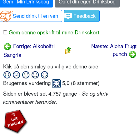
Gem i Min Drinksbog
Opret din egen Drinksbog
Send drink til en ven
Feedback
Gem denne opskrift til mine Drinkskort
Forrige: Alkoholfri
Næste: Aloha Frugt
punch
Sangria
Klik på den smiley du vil give denne side
Brugernes vurdering
5,0
(
8
stemmer)
Siden er blevet set 4.757 gange -
Se og skriv
.
kommentarer herunder