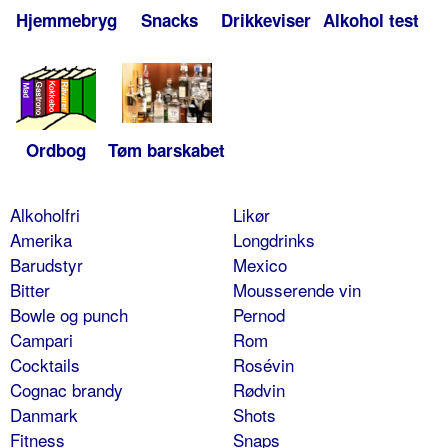
Hjemmebryg
Snacks
Drikkeviser
Alkohol test
Ordbog
Tøm barskabet
Alkoholfri
Likør
Amerika
Longdrinks
Barudstyr
Mexico
Bitter
Mousserende vin
Bowle og punch
Pernod
Campari
Rom
Cocktails
Rosévin
Cognac brandy
Rødvin
Danmark
Shots
Fitness
Snaps