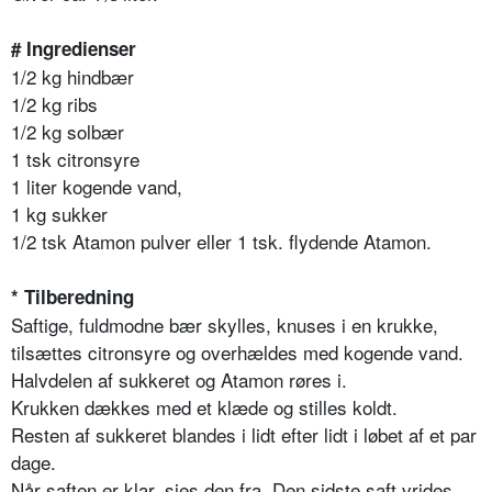
# Ingredienser
1/2 kg hindbær
1/2 kg ribs
1/2 kg solbær
1 tsk citronsyre
1 liter kogende vand,
1 kg sukker
1/2 tsk Atamon pulver eller 1 tsk. flydende Atamon.
* Tilberedning
Saftige, fuldmodne bær skylles, knuses i en krukke,
tilsættes citronsyre og overhældes med kogende vand.
Halvdelen af sukkeret og Atamon røres i.
Krukken dækkes med et klæde og stilles koldt.
Resten af sukkeret blandes i lidt efter lidt i løbet af et par
dage.
Når saften er klar, sies den fra.
Den sidste saft vrides