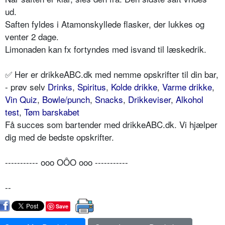
ud.
Saften fyldes i Atamonskyllede flasker, der lukkes og
venter 2 dage.
Limonaden kan fx fortyndes med isvand til læskedrik.
✅ Her er drikkeABC.dk med nemme opskrifter til din bar,
- prøv selv
Drinks
,
Spiritus
,
Kolde drikke
,
Varme drikke
,
Vin Quiz
,
Bowle/punch
,
Snacks
,
Drikkeviser
,
Alkohol
test
,
Tøm barskabet
Få succes som bartender med drikkeABC.dk. Vi hjælper
dig med de bedste opskrifter.
----------- ooo OÔO ooo -----------
--
Save