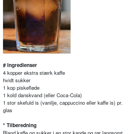
# Ingredienser
4 kopper ekstra stærk kaffe
hvidt sukker
1 kop piskefløde
1 kold danskvand (eller Coca-Cola)
1 stor skefuld is (vanilje, cappuccino eller kaffe is) pr.
glas
* Tilberedning
Bland kaffe og sukker i en stor kande og rør langsomt