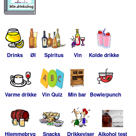
Drinks
Øl
Spiritus
Vin
Kolde drikke
Varme drikke
Vin Quiz
Min bar
Bowle/punch
Hjemmebryg
Snacks
Drikkeviser
Alkohol test