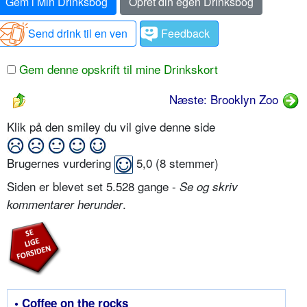
Gem i Min Drinksbog
Opret din egen Drinksbog
Send drink til en ven
Feedback
Gem denne opskrift til mine Drinkskort
Næste: Brooklyn Zoo
Klik på den smiley du vil give denne side
Brugernes vurdering
5,0
(
8
stemmer)
Siden er blevet set 5.528 gange -
Se og skriv
.
kommentarer herunder
• Coffee on the rocks