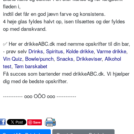
fløden i,
indtil det får en god jævn farve og konsistens.
4 høje glas fyldes halvt op, isen tilsættes og der fyldes
op med danskvand.
✅ Her er drikkeABC.dk med nemme opskrifter til din bar,
- prøv selv
Drinks
,
Spiritus
,
Kolde drikke
,
Varme drikke
,
Vin Quiz
,
Bowle/punch
,
Snacks
,
Drikkeviser
,
Alkohol
test
,
Tøm barskabet
Få succes som bartender med drikkeABC.dk. Vi hjælper
dig med de bedste opskrifter.
----------- ooo OÔO ooo -----------
Save