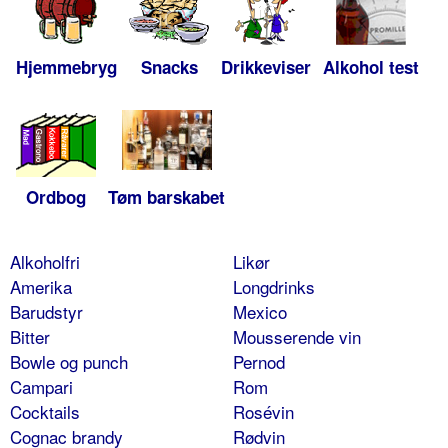
Hjemmebryg
Snacks
Drikkeviser
Alkohol test
Ordbog
Tøm barskabet
Alkoholfri
Likør
Amerika
Longdrinks
Barudstyr
Mexico
Bitter
Mousserende vin
Bowle og punch
Pernod
Campari
Rom
Cocktails
Rosévin
Cognac brandy
Rødvin