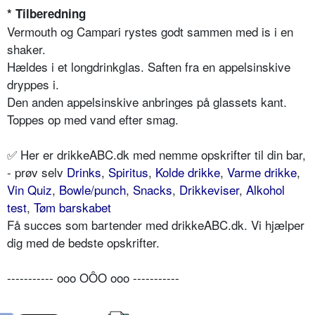
* Tilberedning
Vermouth og Campari rystes godt sammen med is i en
shaker.
Hældes i et longdrinkglas. Saften fra en appelsinskive
dryppes i.
Den anden appelsinskive anbringes på glassets kant.
Toppes op med vand efter smag.
✅ Her er drikkeABC.dk med nemme opskrifter til din bar,
- prøv selv
Drinks
,
Spiritus
,
Kolde drikke
,
Varme drikke
,
Vin Quiz
,
Bowle/punch
,
Snacks
,
Drikkeviser
,
Alkohol
test
,
Tøm barskabet
Få succes som bartender med drikkeABC.dk. Vi hjælper
dig med de bedste opskrifter.
----------- ooo OÔO ooo -----------