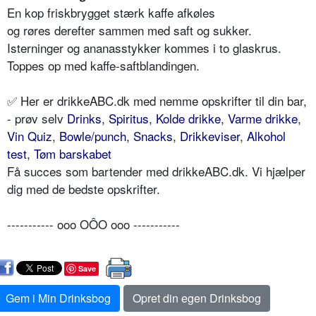
En kop friskbrygget stærk kaffe afkøles
og røres derefter sammen med saft og sukker.
Isterninger og ananasstykker kommes i to glaskrus.
Toppes op med kaffe-saftblandingen.
✅ Her er drikkeABC.dk med nemme opskrifter til din bar,
- prøv selv
Drinks
,
Spiritus
,
Kolde drikke
,
Varme drikke
,
Vin Quiz
,
Bowle/punch
,
Snacks
,
Drikkeviser
,
Alkohol
test
,
Tøm barskabet
Få succes som bartender med drikkeABC.dk. Vi hjælper
dig med de bedste opskrifter.
----------- ooo OÔO ooo -----------
Save
Gem i Min Drinksbog
Opret din egen Drinksbog