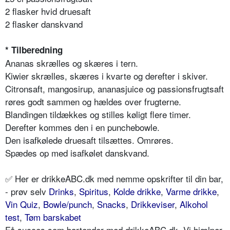
2 flasker hvid druesaft
2 flasker danskvand
* Tilberedning
Ananas skrælles og skæres i tern.
Kiwier skrælles, skæres i kvarte og derefter i skiver.
Citronsaft, mangosirup, ananasjuice og passionsfrugtsaft
røres godt sammen og hældes over frugterne.
Blandingen tildækkes og stilles køligt flere timer.
Derefter kommes den i en punchebowle.
Den isafkølede druesaft tilsættes. Omrøres.
Spædes op med isafkølet danskvand.
✅ Her er drikkeABC.dk med nemme opskrifter til din bar,
- prøv selv
Drinks
,
Spiritus
,
Kolde drikke
,
Varme drikke
,
Vin Quiz
,
Bowle/punch
,
Snacks
,
Drikkeviser
,
Alkohol
test
,
Tøm barskabet
Få succes som bartender med drikkeABC.dk. Vi hjælper