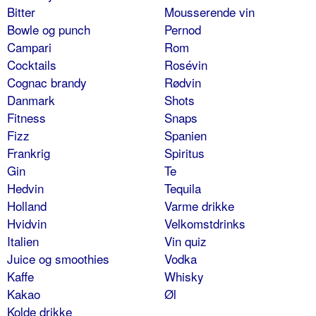
Bitter
Mousserende vin
Bowle og punch
Pernod
Campari
Rom
Cocktails
Rosévin
Cognac brandy
Rødvin
Danmark
Shots
Fitness
Snaps
Fizz
Spanien
Frankrig
Spiritus
Gin
Te
Hedvin
Tequila
Holland
Varme drikke
Hvidvin
Velkomstdrinks
Italien
Vin quiz
Juice og smoothies
Vodka
Kaffe
Whisky
Kakao
Øl
Kolde drikke