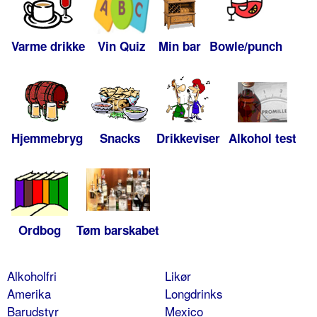
Varme drikke
Vin Quiz
Min bar
Bowle/punch
Hjemmebryg
Snacks
Drikkeviser
Alkohol test
Ordbog
Tøm barskabet
Alkoholfri
Likør
Amerika
Longdrinks
Barudstyr
Mexico