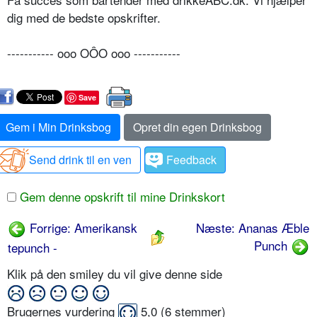
dig med de bedste opskrifter.
----------- ooo OÔO ooo -----------
Save
Gem i Min Drinksbog
Opret din egen Drinksbog
Send drink til en ven
Feedback
Gem denne opskrift til mine Drinkskort
Forrige: Amerikansk
Næste: Ananas Æble
Punch
tepunch -
Klik på den smiley du vil give denne side
Brugernes vurdering
5,0
(
6
stemmer)