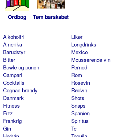
Ordbog
Tøm barskabet
Alkoholfri
Likør
Amerika
Longdrinks
Barudstyr
Mexico
Bitter
Mousserende vin
Bowle og punch
Pernod
Campari
Rom
Cocktails
Rosévin
Cognac brandy
Rødvin
Danmark
Shots
Fitness
Snaps
Fizz
Spanien
Frankrig
Spiritus
Gin
Te
Hedvin
Tequila