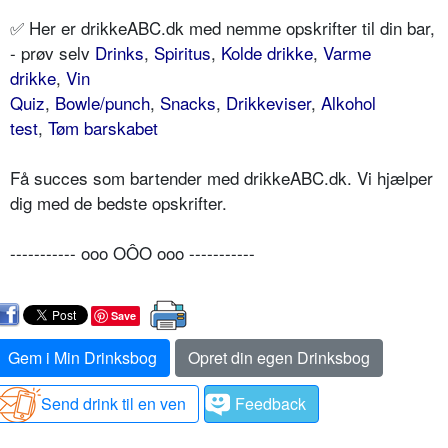
✅ Her er drikkeABC.dk med nemme opskrifter til din bar,
- prøv selv
Drinks
,
Spiritus
,
Kolde drikke
,
Varme
drikke
,
Vin
Quiz
,
Bowle/punch
,
Snacks
,
Drikkeviser
,
Alkohol
test
,
Tøm barskabet
Få succes som bartender med drikkeABC.dk. Vi hjælper
dig med de bedste opskrifter.
----------- ooo OÔO ooo -----------
Save
Gem i Min Drinksbog
Opret din egen Drinksbog
Send drink til en ven
Feedback