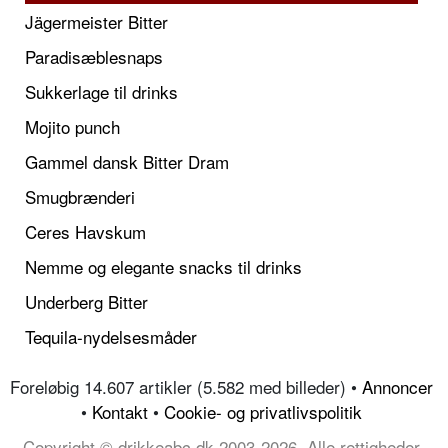
Jägermeister Bitter
Paradisæblesnaps
Sukkerlage til drinks
Mojito punch
Gammel dansk Bitter Dram
Smugbrænderi
Ceres Havskum
Nemme og elegante snacks til drinks
Underberg Bitter
Tequila-nydelsesmåder
Foreløbig 14.607 artikler (5.582 med billeder) •
Annoncer
•
Kontakt
•
Cookie- og privatlivspolitik
Copyright © drikkeabc.dk 2003-2026, Alle rettigheder