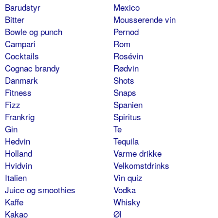
Barudstyr
Mexico
Bitter
Mousserende vin
Bowle og punch
Pernod
Campari
Rom
Cocktails
Rosévin
Cognac brandy
Rødvin
Danmark
Shots
Fitness
Snaps
Fizz
Spanien
Frankrig
Spiritus
Gin
Te
Hedvin
Tequila
Holland
Varme drikke
Hvidvin
Velkomstdrinks
Italien
Vin quiz
Juice og smoothies
Vodka
Kaffe
Whisky
Kakao
Øl