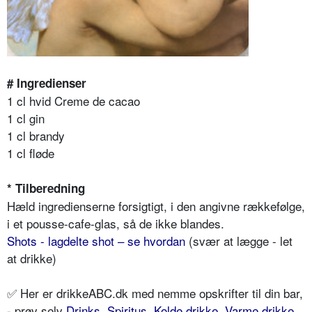
# Ingredienser
1 cl hvid Creme de cacao
1 cl gin
1 cl brandy
1 cl fløde
* Tilberedning
Hæld ingredienserne forsigtigt, i den angivne rækkefølge,
i et pousse-cafe-glas, så de ikke blandes.
Shots - lagdelte shot – se hvordan
(svær at lægge - let
at drikke)
✅ Her er drikkeABC.dk med nemme opskrifter til din bar,
- prøv selv
Drinks
,
Spiritus
,
Kolde drikke
,
Varme drikke
,