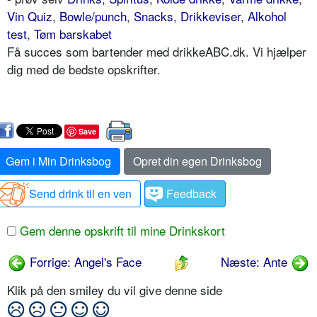
Vin Quiz
,
Bowle/punch
,
Snacks
,
Drikkeviser
,
Alkohol
test
,
Tøm barskabet
Få succes som bartender med drikkeABC.dk. Vi hjælper
dig med de bedste opskrifter.
Save
Gem i Min Drinksbog
Opret din egen Drinksbog
Send drink til en ven
Feedback
Gem denne opskrift til mine Drinkskort
Forrige: Angel's Face
Næste: Ante
Klik på den smiley du vil give denne side