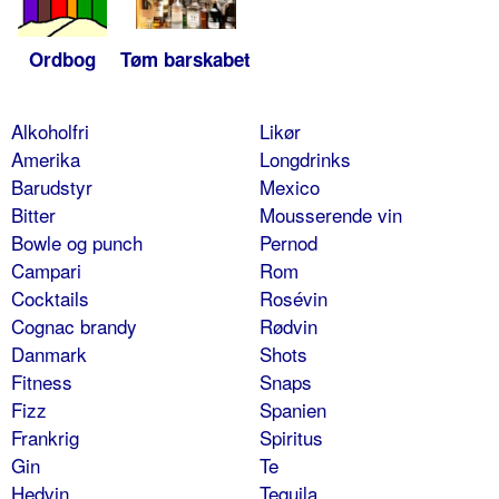
Ordbog
Tøm barskabet
Alkoholfri
Likør
Amerika
Longdrinks
Barudstyr
Mexico
Bitter
Mousserende vin
Bowle og punch
Pernod
Campari
Rom
Cocktails
Rosévin
Cognac brandy
Rødvin
Danmark
Shots
Fitness
Snaps
Fizz
Spanien
Frankrig
Spiritus
Gin
Te
Hedvin
Tequila