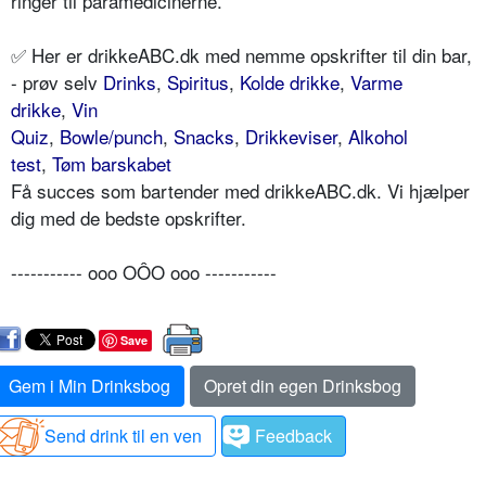
ringer til paramedicinerne.
✅ Her er drikkeABC.dk med nemme opskrifter til din bar,
- prøv selv
Drinks
,
Spiritus
,
Kolde drikke
,
Varme
drikke
,
Vin
Quiz
,
Bowle/punch
,
Snacks
,
Drikkeviser
,
Alkohol
test
,
Tøm barskabet
Få succes som bartender med drikkeABC.dk. Vi hjælper
dig med de bedste opskrifter.
----------- ooo OÔO ooo -----------
Save
Gem i Min Drinksbog
Opret din egen Drinksbog
Send drink til en ven
Feedback