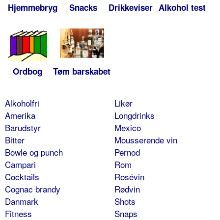
Hjemmebryg
Snacks
Drikkeviser
Alkohol test
Ordbog
Tøm barskabet
Alkoholfri
Likør
Amerika
Longdrinks
Barudstyr
Mexico
Bitter
Mousserende vin
Bowle og punch
Pernod
Campari
Rom
Cocktails
Rosévin
Cognac brandy
Rødvin
Danmark
Shots
Fitness
Snaps