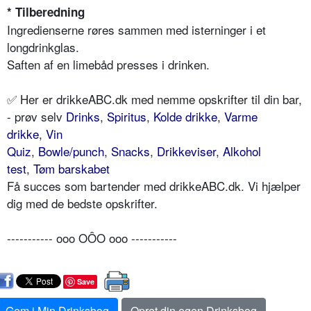
* Tilberedning
Ingredienserne røres sammen med isterninger i et
longdrinkglas.
Saften af en limebåd presses i drinken.
✅ Her er drikkeABC.dk med nemme opskrifter til din bar,
- prøv selv
Drinks
,
Spiritus
,
Kolde drikke
,
Varme
drikke
,
Vin
Quiz
,
Bowle/punch
,
Snacks
,
Drikkeviser
,
Alkohol
test
,
Tøm barskabet
Få succes som bartender med drikkeABC.dk. Vi hjælper
dig med de bedste opskrifter.
----------- ooo OÔO ooo -----------
Save
Gem i Min Drinksbog
Opret din egen Drinksbog