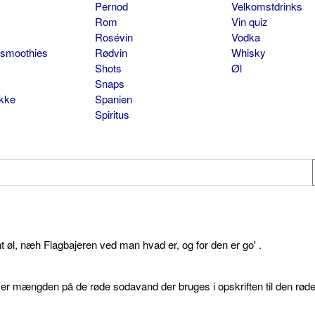
Pernod
Velkomstdrinks
Rom
Vin quiz
Rosévin
Vodka
 smoothies
Rødvin
Whisky
Shots
Øl
Snaps
ikke
Spanien
Spiritus
øl, næh Flagbajeren ved man hvad er, og for den er go' .
d er mængden på de røde sodavand der bruges i opskriften til den rød