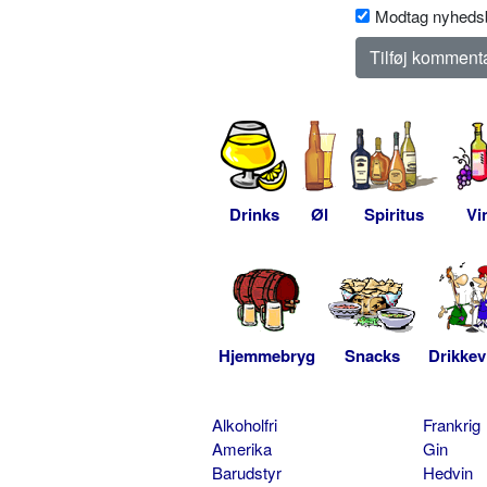
Modtag nyhedsb
Drinks
Øl
Spiritus
Vi
Hjemmebryg
Snacks
Drikkev
Alkoholfri
Frankrig
Amerika
Gin
Barudstyr
Hedvin