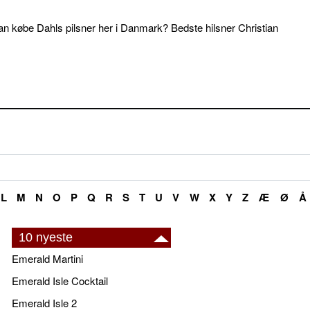
an købe Dahls pilsner her i Danmark? Bedste hilsner Christian
L
M
N
O
P
Q
R
S
T
U
V
W
X
Y
Z
Æ
Ø
Å
10 nyeste
Emerald Martini
Emerald Isle Cocktail
Emerald Isle 2