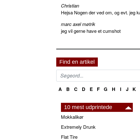
Christian
Hejsa Nogen der ved om, og evt. jeg k
marc axel møtrik
jeg vil gerne have et cumshot
Find en artikel
A
B
C
D
E
F
G
H
I
J
K
10 mest udprintede
Mokkalikør
Extremely Drunk
Flat Tire