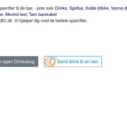
ifter til din bar, - prøv selv
Drinks
,
Spiritus
,
Kolde drikke
,
Varme d
er
,
Alkohol test
,
Tøm barskabet
C.dk. Vi hjælper dig med de bedste opskrifter.
in egen Drinksbog
Send drink til en ven