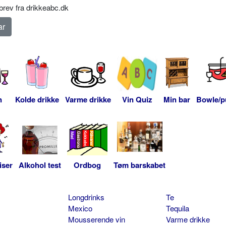
rev fra drikkeabc.dk
n
Kolde drikke
Varme drikke
Vin Quiz
Min bar
Bowle/p
iser
Alkohol test
Ordbog
Tøm barskabet
Longdrinks
Te
Mexico
Tequila
Mousserende vin
Varme drikke