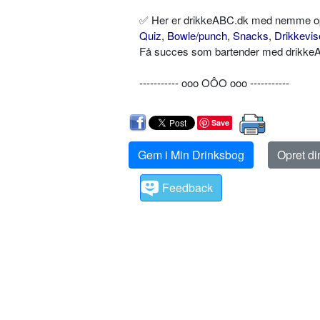
✅ Her er drikkeABC.dk med nemme opskr
Quiz
,
Bowle/punch
,
Snacks
,
Drikkevis
Få succes som bartender med drikkeAB
----------- ooo OÔO ooo -----------
Save
Gem i Min Drinksbog
Opret d
Feedback