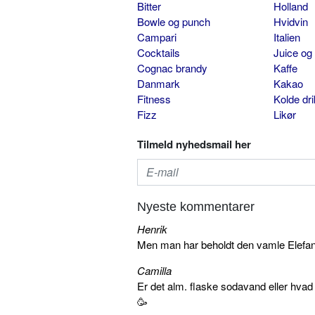
Bitter
Holland
Bowle og punch
Hvidvin
Campari
Italien
Cocktails
Juice og
Cognac brandy
Kaffe
Danmark
Kakao
Fitness
Kolde dr
Fizz
Likør
Tilmeld nyhedsmail her
Nyeste kommentarer
Henrik
Men man har beholdt den vamle Elefant 
Camilla
Er det alm. flaske sodavand eller hva
🥳