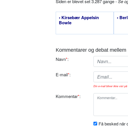
Siden er blevet set 3.287 gange -
Se o
• Kirsebær Appelsin
• Berl
Bowle
Kommentarer og debat mellem 
Navn
*
:
E-mail
*
:
Din e-mail bliver ikke vist på 
Kommentar
*
:
Få besked når d