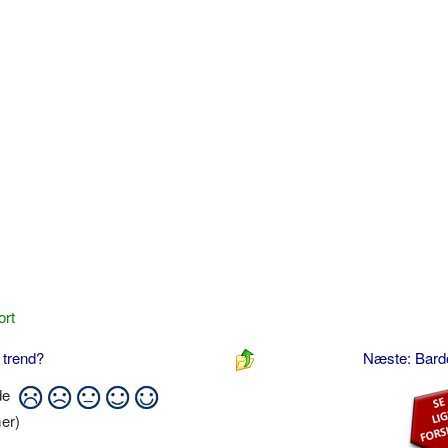
ort
y trend?
Næste: Bard
ide
er)