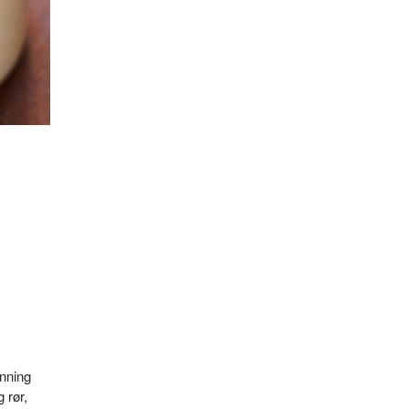
nning
 rør,