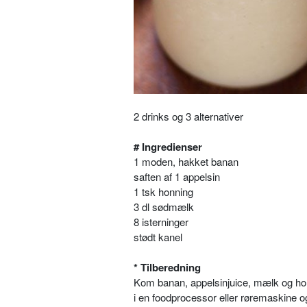
2 drinks og 3 alternativer
# Ingredienser
1 moden, hakket banan
saften af 1 appelsin
1 tsk honning
3 dl sødmælk
8 isterninger
stødt kanel
* Tilberedning
Kom banan, appelsinjuice, mælk og ho
i en foodprocessor eller røremaskine og