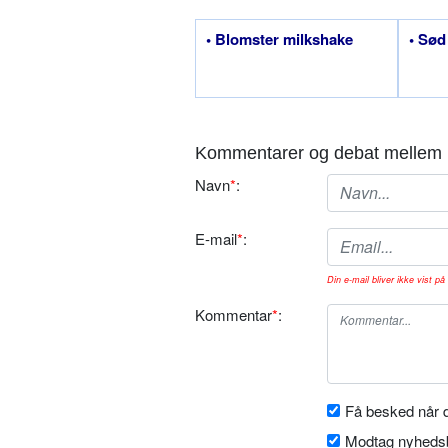
• Blomster milkshake
• Sød
Kommentarer og debat mellem 
Navn
*
:
E-mail
*
:
Din e-mail bliver ikke vist på 
Kommentar
*
:
Få besked når d
Modtag nyhedsb