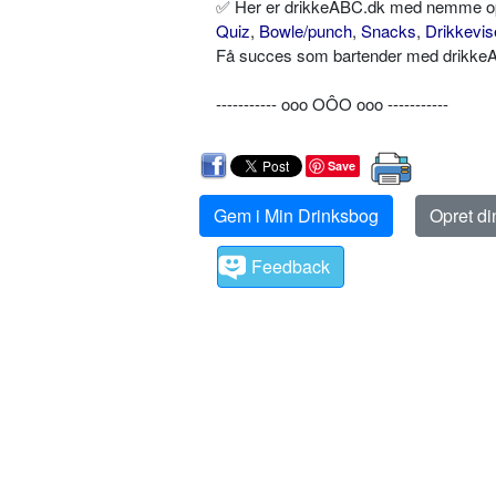
✅ Her er drikkeABC.dk med nemme opskr
Quiz
,
Bowle/punch
,
Snacks
,
Drikkevis
Få succes som bartender med drikkeAB
----------- ooo OÔO ooo -----------
Save
Gem i Min Drinksbog
Opret d
Feedback