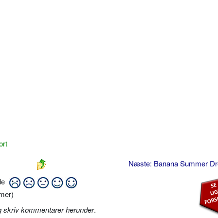
ort
Næste: Banana Summer D
ide
mer)
g skriv kommentarer herunder
.