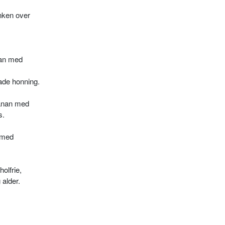
inken over
nan med
de honning.
banan med
s.
n med
holfrie,
 alder.