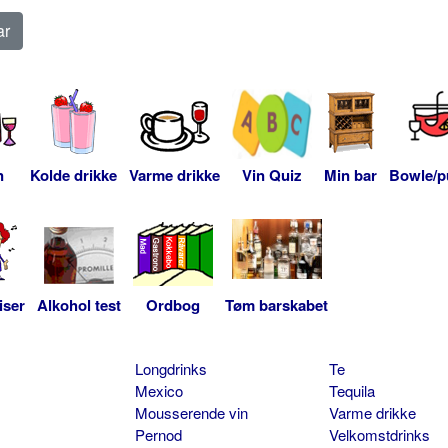
n
Kolde drikke
Varme drikke
Vin Quiz
Min bar
Bowle/p
iser
Alkohol test
Ordbog
Tøm barskabet
Longdrinks
Te
Mexico
Tequila
Mousserende vin
Varme drikke
Pernod
Velkomstdrinks