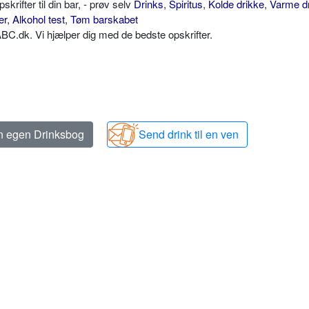
ifter til din bar, - prøv selv
Drinks
,
Spiritus
,
Kolde drikke
,
Varme d
er
,
Alkohol test
,
Tøm barskabet
C.dk. Vi hjælper dig med de bedste opskrifter.
in egen Drinksbog
Send drink til en ven