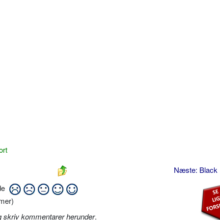
ort
Næste: Black 
ide
mer)
g skriv kommentarer herunder
.