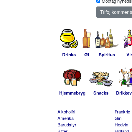
Modtag nyhedsb
Drinks
Øl
Spiritus
Vi
Hjemmebryg
Snacks
Drikkev
Alkoholfri
Frankrig
Amerika
Gin
Barudstyr
Hedvin
Bitter
Holland