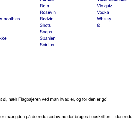
Rom
Vin quiz
Rosévin
Vodka
 smoothies
Rødvin
Whisky
Shots
Øl
Snaps
ikke
Spanien
Spiritus
øl, næh Flagbajeren ved man hvad er, og for den er go' .
d er mængden på de røde sodavand der bruges i opskriften til den rød