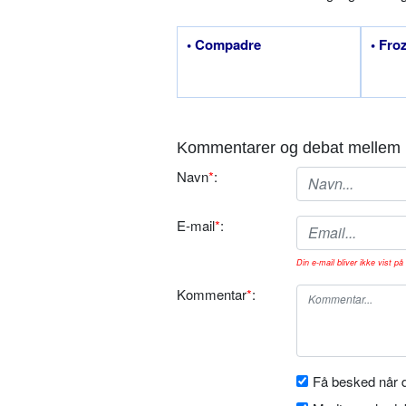
• Compadre
• Fro
Kommentarer og debat mellem 
Navn
*
:
E-mail
*
:
Din e-mail bliver ikke vist på 
Kommentar
*
:
Få besked når d