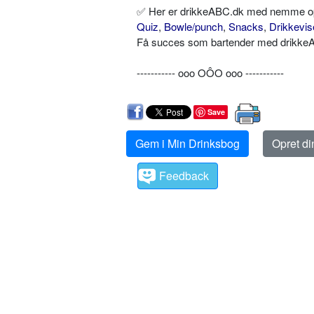
✅ Her er drikkeABC.dk med nemme opskr
Quiz
,
Bowle/punch
,
Snacks
,
Drikkevis
Få succes som bartender med drikkeAB
----------- ooo OÔO ooo -----------
Save
Gem i Min Drinksbog
Opret d
Feedback