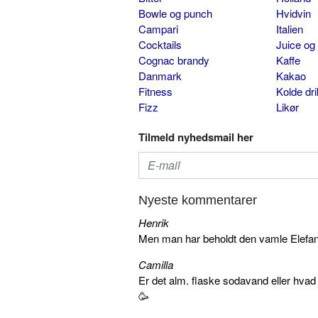
Bowle og punch
Hvidvin
Campari
Italien
Cocktails
Juice og
Cognac brandy
Kaffe
Danmark
Kakao
Fitness
Kolde dr
Fizz
Likør
Tilmeld nyhedsmail her
Nyeste kommentarer
Henrik
Men man har beholdt den vamle Elefant 
Camilla
Er det alm. flaske sodavand eller hva
🥳