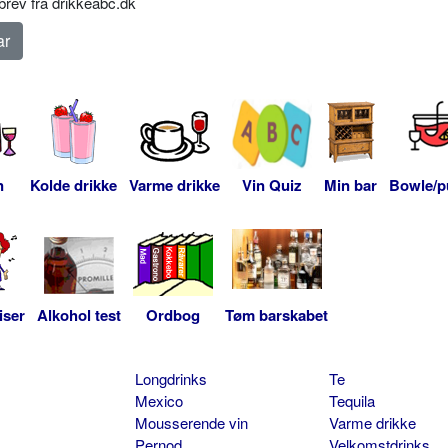
rev fra drikkeabc.dk
n
Kolde drikke
Varme drikke
Vin Quiz
Min bar
Bowle/p
iser
Alkohol test
Ordbog
Tøm barskabet
Longdrinks
Te
Mexico
Tequila
Mousserende vin
Varme drikke
Pernod
Velkomstdrinks