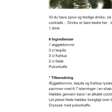
Vil du have sjove og festlige drinks, 
cocktails - Drinks er bare bedre her - 
1 drink
# Ingredienser
1 æggeblomme
3 cl tequila
3 cl Kahlua
2 cl fløde
Pulverkaffe
* Tilberedning
Æggeblomme, tequila og Kahlua rystes 
sammen med 6-7 isterninger i en shak
Hældes gennem barsi i et afkølet cockt
Let pisket fløde hældes forsigtigt over 
Drysses med pulverkaffe.