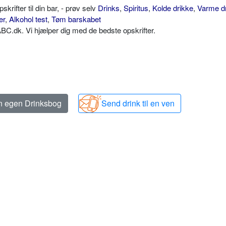
ifter til din bar, - prøv selv
Drinks
,
Spiritus
,
Kolde drikke
,
Varme d
er
,
Alkohol test
,
Tøm barskabet
C.dk. Vi hjælper dig med de bedste opskrifter.
in egen Drinksbog
Send drink til en ven