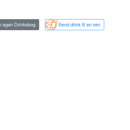
in egen Drinksbog
Send drink til en ven