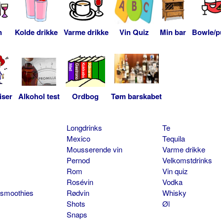
n
Kolde drikke
Varme drikke
Vin Quiz
Min bar
Bowle/p
iser
Alkohol test
Ordbog
Tøm barskabet
Longdrinks
Te
Mexico
Tequila
Mousserende vin
Varme drikke
Pernod
Velkomstdrinks
Rom
Vin quiz
Rosévin
Vodka
 smoothies
Rødvin
Whisky
Shots
Øl
Snaps