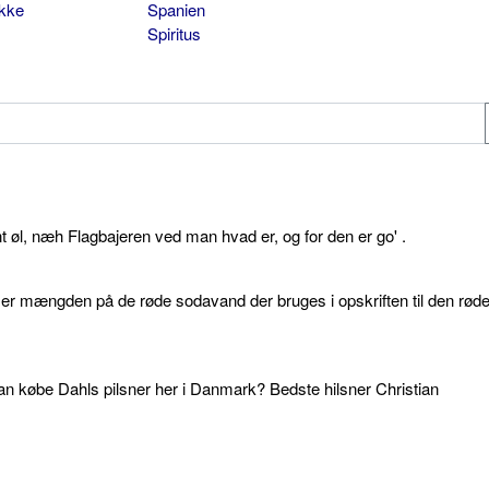
ikke
Spanien
Spiritus
øl, næh Flagbajeren ved man hvad er, og for den er go' .
d er mængden på de røde sodavand der bruges i opskriften til den rød
an købe Dahls pilsner her i Danmark? Bedste hilsner Christian