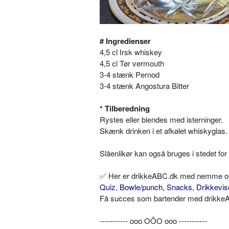
# Ingredienser
4,5 cl Irsk whiskey
4,5 cl Tør vermouth
3-4 stænk Pernod
3-4 stænk Angostura Bitter
* Tilberedning
Rystes eller blendes med isterninger.
Skænk drinken i et afkølet whiskyglas.
Slåenlikør kan også bruges i stedet for
✅ Her er drikkeABC.dk med nemme opskr
Quiz
,
Bowle/punch
,
Snacks
,
Drikkevis
Få succes som bartender med drikkeAB
----------- ooo OÔO ooo -----------