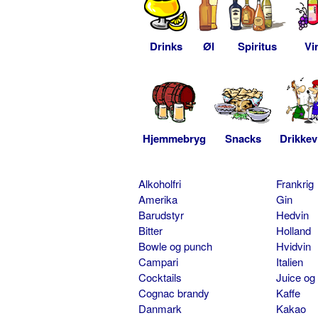
Drinks
Øl
Spiritus
Vi
Hjemmebryg
Snacks
Drikkev
Alkoholfri
Frankrig
Amerika
Gin
Barudstyr
Hedvin
Bitter
Holland
Bowle og punch
Hvidvin
Campari
Italien
Cocktails
Juice og
Cognac brandy
Kaffe
Danmark
Kakao