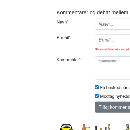
Kommentarer og debat mellem 
Navn
*
:
E-mail
*
:
Din e-mail bliver ikke vist på 
Kommentar
*
:
Få besked når d
Modtag nyhedsb