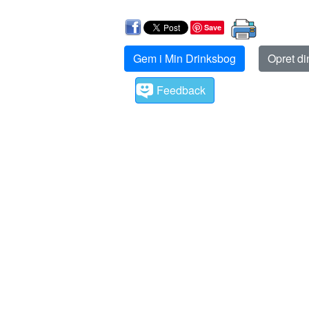
Save
Gem i Min Drinksbog
Opret d
Feedback