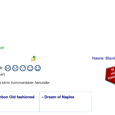
ort
Næste: Bland
ide
er)
g skriv kommentarer herunder
.
rbon Old fashioned
• Dream of Naples