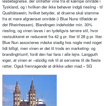
lesbetegnelse. der omfatter vine fra et kæmpe område i
Tyskland, og i hvilken der ikke behøver indgå riesling - til
Qualitätswein, hvilket betyder, at druerne skal stamme
fra et mere afgrænset område (i Blue Nuns tilfælde er
det Rheinhessen). Blandingen indeholder min. 30%
riesling, og vinen laves i en tydeligvis tør­rere stil, hvor
restsukkeret er reduceret fra 42 g pr. liter til 28 g pr. liter.
Blue Nun associeres måske stadig hos nogle med noget
lidt billigt, men vinen er det til trods en marketing- og
brandingtriumf, fordi den har fans i alle lejre. Langguth
siger, at vinen er »alsidig nok til at serveres til de fleste
retter. Også fremragende at drikke uden mad.« SG