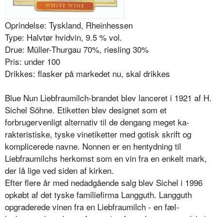
Oprindelse: Tyskland, Rheinhessen
Type: Halvtør hvidvin, 9.5 % vol.
Drue: Müller-Thurgau 70%, riesling 30%
Pris: under 100
Drikkes: flasker på markedet nu, skal drikkes
Blue Nun Liebfraumilch-brandet blev lanceret i 1921 af H.
Sichel Söhne. Etiketten blev designet som et
forbrugervenligt alternativ til de dengang meget ka­
rakteristiske, tyske vinetiketter med gotisk skrift og
komplicerede navne. Nonnen er en hentydning til
Liebfraumilchs herkomst som en vin fra en enkelt mark,
der lå lige ved siden af kirken.
Efter flere år med nedadgående salg blev Sichel i 1996
opkøbt af det tyske familiefirma Langguth. Langguth
opgraderede vinen fra en Liebfraumilch - en fæl­