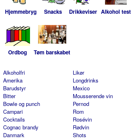
Hjemmebryg
Snacks
Drikkeviser
Alkohol test
Ordbog
Tøm barskabet
Alkoholfri
Likør
Amerika
Longdrinks
Barudstyr
Mexico
Bitter
Mousserende vin
Bowle og punch
Pernod
Campari
Rom
Cocktails
Rosévin
Cognac brandy
Rødvin
Danmark
Shots