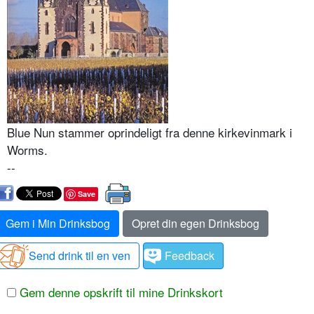
Blue Nun stammer oprindeligt fra denne kirkevinmark i
Worms.
--
Save
Gem i Min Drinksbog
Opret din egen Drinksbog
Send drink til en ven
Feedback
Gem denne opskrift til mine Drinkskort