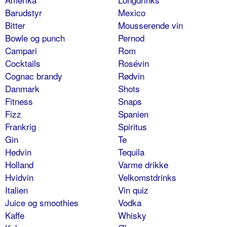
Barudstyr
Mexico
Bitter
Mousserende vin
Bowle og punch
Pernod
Campari
Rom
Cocktails
Rosévin
Cognac brandy
Rødvin
Danmark
Shots
Fitness
Snaps
Fizz
Spanien
Frankrig
Spiritus
Gin
Te
Hedvin
Tequila
Holland
Varme drikke
Hvidvin
Velkomstdrinks
Italien
Vin quiz
Juice og smoothies
Vodka
Kaffe
Whisky