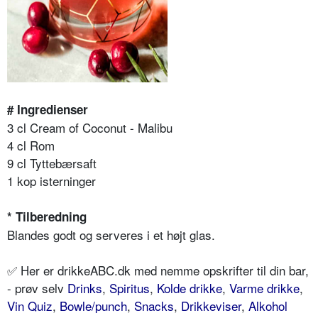
# Ingredienser
3 cl Cream of Coconut - Malibu
4 cl Rom
9 cl Tyttebærsaft
1 kop isterninger
* Tilberedning
Blandes godt og serveres i et højt glas.
✅ Her er drikkeABC.dk med nemme opskrifter til din bar,
- prøv selv
Drinks
,
Spiritus
,
Kolde drikke
,
Varme drikke
,
Vin Quiz
,
Bowle/punch
,
Snacks
,
Drikkeviser
,
Alkohol