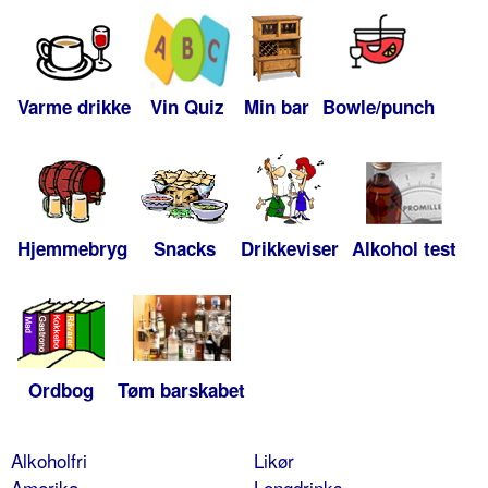
Varme drikke
Vin Quiz
Min bar
Bowle/punch
Hjemmebryg
Snacks
Drikkeviser
Alkohol test
Ordbog
Tøm barskabet
Alkoholfri
Likør
Amerika
Longdrinks