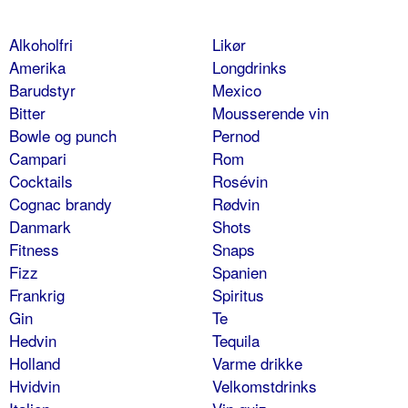
Alkoholfri
Likør
Amerika
Longdrinks
Barudstyr
Mexico
Bitter
Mousserende vin
Bowle og punch
Pernod
Campari
Rom
Cocktails
Rosévin
Cognac brandy
Rødvin
Danmark
Shots
Fitness
Snaps
Fizz
Spanien
Frankrig
Spiritus
Gin
Te
Hedvin
Tequila
Holland
Varme drikke
Hvidvin
Velkomstdrinks