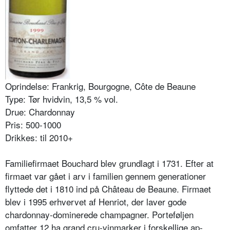
Oprindelse: Frankrig, Bourgogne, Côte de Beaune
Type: Tør hvidvin, 13,5 % vol.
Drue: Chardonnay
Pris: 500-1000
Drikkes: til 2010+
Familiefirmaet Bouchard blev grundlagt i 1731. Efter at
firmaet var gået i arv i familien gennem generatio­ner
flyttede det i 1810 ind på Château de Beaune. Fir­maet
blev i 1995 erhvervet af Henriot, der laver gode
chardonnay-dominerede champagner. Porteføljen
omfatter 12 ha grand cru-vinmarker i forskellige ap­