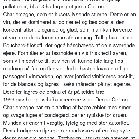
pellationer, bl.a. 3 ha forpagtet jord i Corton-
Charlemagne, som er husets lysende stjerne. Dette er en
vin, der er domineret af domænet og besidder al den
kon­centration, elegance og glød, som man kan forvente
af vin med dens fornemme afstamning. Tidlig høst er en
Bouchard-filosofi, der også håndhæves af de nuvæ­rende
ejere. Formålet er at fastholde en vis friskhed i syren,
som vil medvirke til, at vinen vil kunne tåle lang tids
modning på fad og flaske. Under høsten laves sær­lige
passager i vinmarken, og hver jordlod vinificeres adskilt,
før de blandes og lagres i seks måneder på nyt egetræ.
Derefter lagres de endnu et år på ældre træ.
1999 gav herligt velafbalancerede vine. Denne Corton-
Charlemagne har en blanding af bagte æbler med smør
og svage lugte af bondegård, der er typiske for cruen.
Munden er enormt vægtig, fyldig og med stor autoritet.
Dens frodige vanilje-egetræ modsva­res af en frugtsyre,
der minder om ananas. Tætheden i strukturen antyder, at