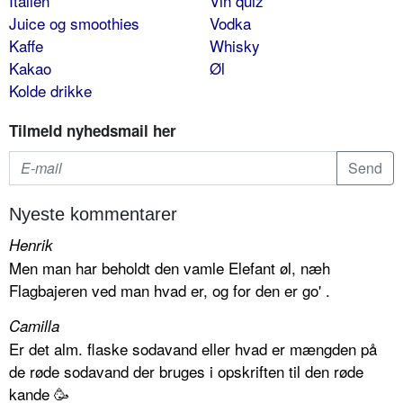
Italien
Vin quiz
Juice og smoothies
Vodka
Kaffe
Whisky
Kakao
Øl
Kolde drikke
Tilmeld nyhedsmail her
Nyeste kommentarer
Henrik
Men man har beholdt den vamle Elefant øl, næh
Flagbajeren ved man hvad er, og for den er go' .
Camilla
Er det alm. flaske sodavand eller hvad er mængden på
de røde sodavand der bruges i opskriften til den røde
kande 🥳