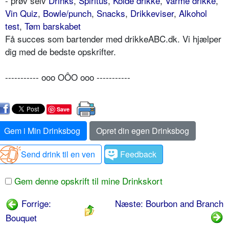
- prøv selv
Drinks
,
Spiritus
,
Kolde drikke
,
Varme drikke
,
Vin Quiz
,
Bowle/punch
,
Snacks
,
Drikkeviser
,
Alkohol
test
,
Tøm barskabet
Få succes som bartender med drikkeABC.dk. Vi hjælper
dig med de bedste opskrifter.
----------- ooo OÔO ooo -----------
Save
Gem i Min Drinksbog
Opret din egen Drinksbog
Send drink til en ven
Feedback
Gem denne opskrift til mine Drinkskort
Forrige:
Næste: Bourbon and Branch
Bouquet