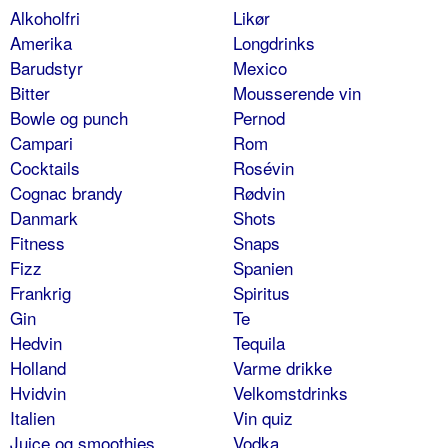
Alkoholfri
Likør
Amerika
Longdrinks
Barudstyr
Mexico
Bitter
Mousserende vin
Bowle og punch
Pernod
Campari
Rom
Cocktails
Rosévin
Cognac brandy
Rødvin
Danmark
Shots
Fitness
Snaps
Fizz
Spanien
Frankrig
Spiritus
Gin
Te
Hedvin
Tequila
Holland
Varme drikke
Hvidvin
Velkomstdrinks
Italien
Vin quiz
Juice og smoothies
Vodka