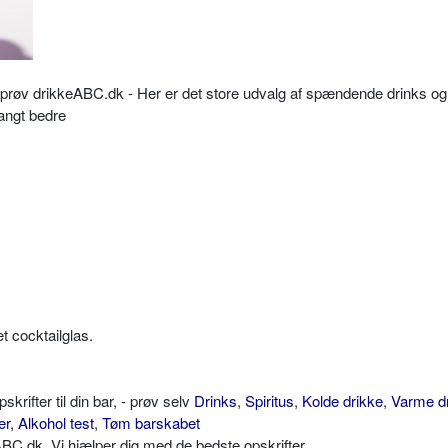
så prøv drikkeABC.dk - Her er det store udvalg af spændende drinks og
langt bedre
et cocktailglas.
ifter til din bar, - prøv selv
Drinks
,
Spiritus
,
Kolde drikke
,
Varme d
er
,
Alkohol test
,
Tøm barskabet
C.dk. Vi hjælper dig med de bedste opskrifter.