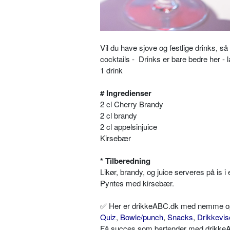
Vil du have sjove og festlige drinks, 
cocktails - Drinks er bare bedre her - 
1 drink
# Ingredienser
2 cl Cherry Brandy
2 cl brandy
2 cl appelsinjuice
Kirsebær
* Tilberedning
Likør, brandy, og juice serveres på is i 
Pyntes med kirsebær.
✅ Her er drikkeABC.dk med nemme opskr
Quiz
,
Bowle/punch
,
Snacks
,
Drikkevis
Få succes som bartender med drikkeAB