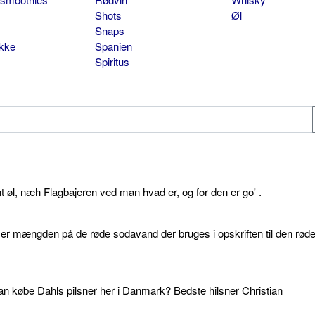
Shots
Øl
Snaps
ikke
Spanien
Spiritus
øl, næh Flagbajeren ved man hvad er, og for den er go' .
d er mængden på de røde sodavand der bruges i opskriften til den rød
an købe Dahls pilsner her i Danmark? Bedste hilsner Christian