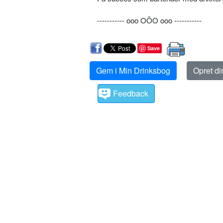
----------- ooo OÔO ooo -----------
Save
Gem i Min Drinksbog
Opret d
Feedback