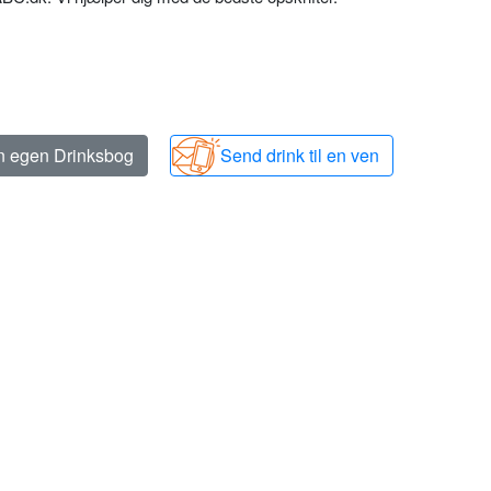
in egen Drinksbog
Send drink til en ven