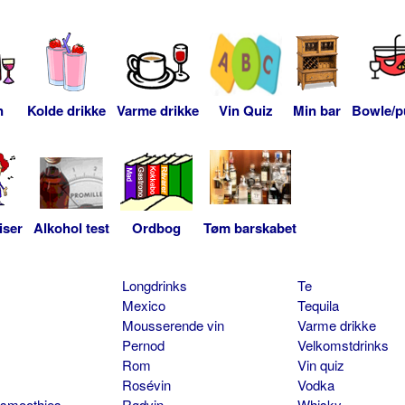
n
Kolde drikke
Varme drikke
Vin Quiz
Min bar
Bowle/p
iser
Alkohol test
Ordbog
Tøm barskabet
Longdrinks
Te
Mexico
Tequila
Mousserende vin
Varme drikke
Pernod
Velkomstdrinks
Rom
Vin quiz
Rosévin
Vodka
 smoothies
Rødvin
Whisky