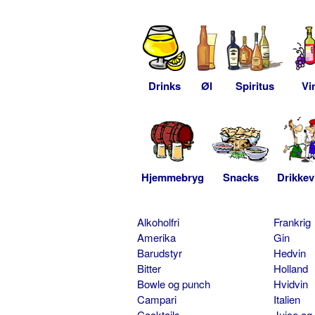
Drinks
Øl
Spiritus
Vi
Hjemmebryg
Snacks
Drikkev
Alkoholfri
Frankrig
Amerika
Gin
Barudstyr
Hedvin
Bitter
Holland
Bowle og punch
Hvidvin
Campari
Italien
Cocktails
Juice og