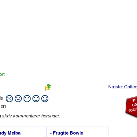
ort
Næste: Coffee
ide
er)
g skriv kommentarer herunder
.
ndy Melba
• Frugtte Bowle