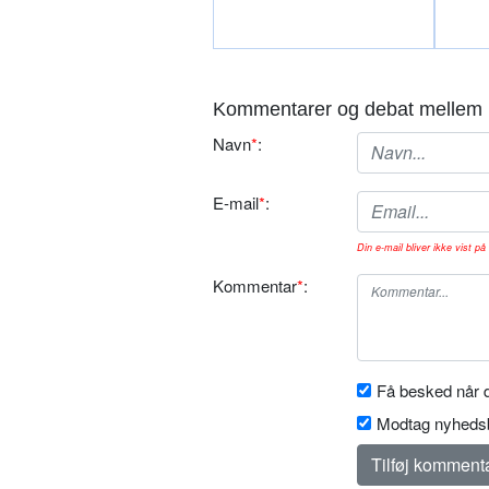
Kommentarer og debat mellem 
Navn
*
:
E-mail
*
:
Din e-mail bliver ikke vist på 
Kommentar
*
:
Få besked når d
Modtag nyhedsb