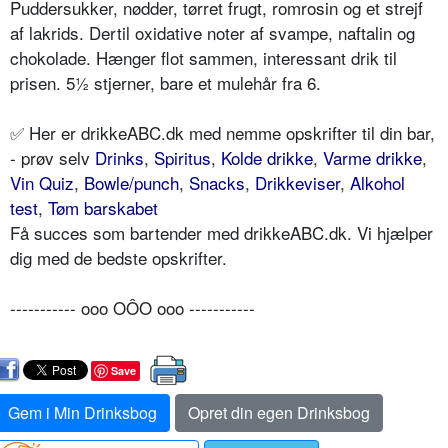
Puddersukker, nødder, tørret frugt, romrosin og et strejf
af lakrids. Dertil oxidative noter af svampe, naftalin og
chokolade. Hænger flot sammen, interessant drik til
prisen. 5½ stjerner, bare et mulehår fra 6.
✅ Her er drikkeABC.dk med nemme opskrifter til din bar,
- prøv selv
Drinks
,
Spiritus
,
Kolde drikke
,
Varme drikke
,
Vin Quiz
,
Bowle/punch
,
Snacks
,
Drikkeviser
,
Alkohol
test
,
Tøm barskabet
Få succes som bartender med drikkeABC.dk. Vi hjælper
dig med de bedste opskrifter.
----------- ooo OÔO ooo -----------
Save
Gem i Min Drinksbog
Opret din egen Drinksbog