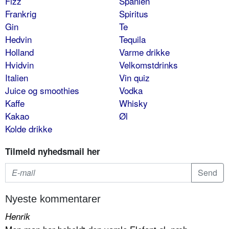
Fizz
Spanien
Frankrig
Spiritus
Gin
Te
Hedvin
Tequila
Holland
Varme drikke
Hvidvin
Velkomstdrinks
Italien
Vin quiz
Juice og smoothies
Vodka
Kaffe
Whisky
Kakao
Øl
Kolde drikke
Tilmeld nyhedsmail her
Nyeste kommentarer
Henrik