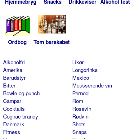
Hjemmebryg
Snacks
Drikkeviser
Alkohol test
Ordbog
Tøm barskabet
Alkoholfri
Likør
Amerika
Longdrinks
Barudstyr
Mexico
Bitter
Mousserende vin
Bowle og punch
Pernod
Campari
Rom
Cocktails
Rosévin
Cognac brandy
Rødvin
Danmark
Shots
Fitness
Snaps