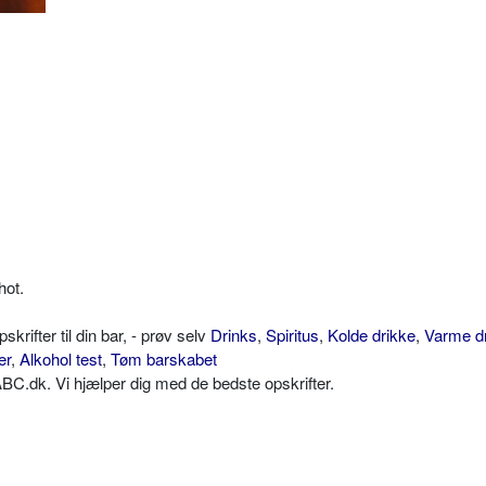
hot.
ifter til din bar, - prøv selv
Drinks
,
Spiritus
,
Kolde drikke
,
Varme d
er
,
Alkohol test
,
Tøm barskabet
C.dk. Vi hjælper dig med de bedste opskrifter.