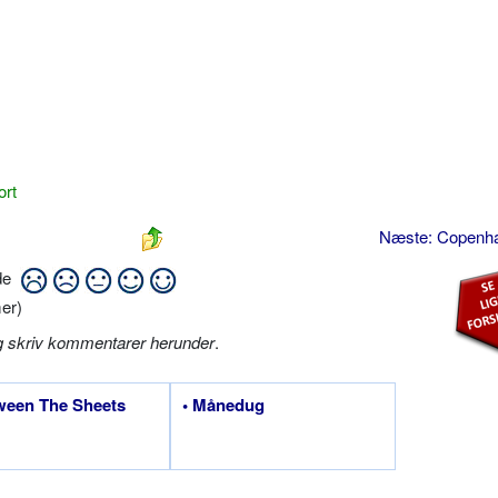
ort
Næste: Copenh
ide
er)
g skriv kommentarer herunder
.
ween The Sheets
• Månedug