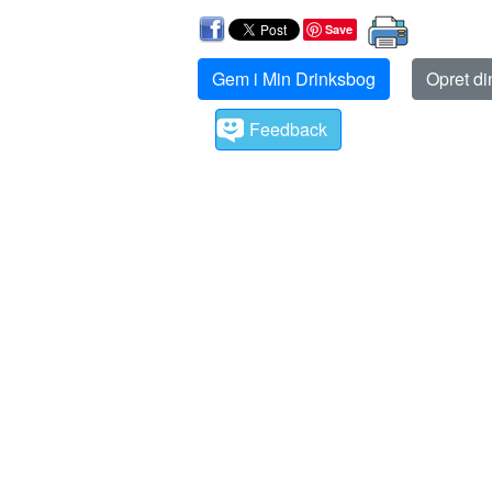
Save
Gem i Min Drinksbog
Opret d
Feedback