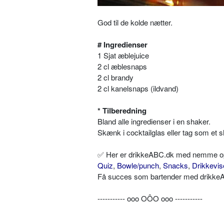
God til de kolde nætter.
# Ingredienser
1 Sjat æblejuice
2 cl æblesnaps
2 cl brandy
2 cl kanelsnaps (ildvand)
* Tilberedning
Bland alle ingredienser i en shaker.
Skænk i cocktailglas eller tag som et s
✅ Her er drikkeABC.dk med nemme opskr
Quiz
,
Bowle/punch
,
Snacks
,
Drikkevis
Få succes som bartender med drikkeAB
----------- ooo OÔO ooo -----------