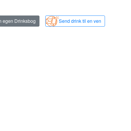
in egen Drinksbog
Send drink til en ven