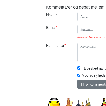
Kommentarer og debat mellem 
Navn
*
:
E-mail
*
:
Din e-mail bliver ikke vist på 
Kommentar
*
:
Få besked når d
Modtag nyhedsb