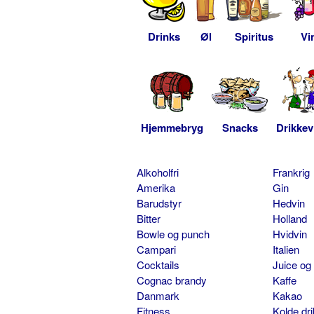
Drinks
Øl
Spiritus
Vi
Hjemmebryg
Snacks
Drikkev
Alkoholfri
Frankrig
Amerika
Gin
Barudstyr
Hedvin
Bitter
Holland
Bowle og punch
Hvidvin
Campari
Italien
Cocktails
Juice og
Cognac brandy
Kaffe
Danmark
Kakao
Fitness
Kolde dr