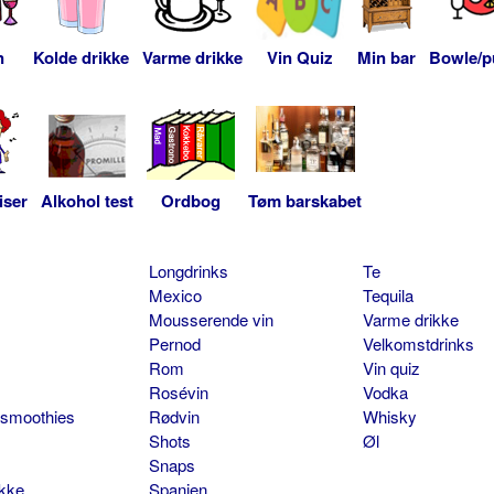
n
Kolde drikke
Varme drikke
Vin Quiz
Min bar
Bowle/p
iser
Alkohol test
Ordbog
Tøm barskabet
Longdrinks
Te
Mexico
Tequila
Mousserende vin
Varme drikke
Pernod
Velkomstdrinks
Rom
Vin quiz
Rosévin
Vodka
 smoothies
Rødvin
Whisky
Shots
Øl
Snaps
ikke
Spanien