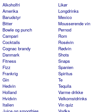
Alkoholfri
Likør
Amerika
Longdrinks
Barudstyr
Mexico
Bitter
Mousserende vin
Bowle og punch
Pernod
Campari
Rom
Cocktails
Rosévin
Cognac brandy
Rødvin
Danmark
Shots
Fitness
Snaps
Fizz
Spanien
Frankrig
Spiritus
Gin
Te
Hedvin
Tequila
Holland
Varme drikke
Hvidvin
Velkomstdrinks
Italien
Vin quiz
Juice og smoothies
Vodka