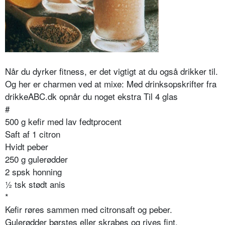
Når du dyrker fitness, er det vigtigt at du også drikker til.
Og her er charmen ved at mixe: Med drinksopskrifter fra
drikkeABC.dk opnår du noget ekstra Til 4 glas
#
500 g kefir med lav fedtprocent
Saft af 1 citron
Hvidt peber
250 g gulerødder
2 spsk honning
½ tsk stødt anis
*
Kefir røres sammen med citronsaft og peber.
Gulerødder børstes eller skrabes og rives fint.