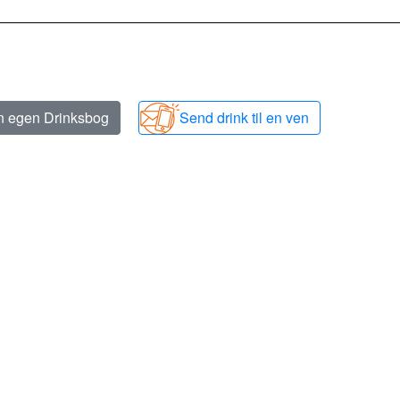
in egen Drinksbog
Send drink til en ven