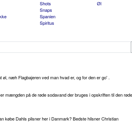
Shots
Øl
Snaps
ikke
Spanien
Spiritus
øl, næh Flagbajeren ved man hvad er, og for den er go' .
d er mængden på de røde sodavand der bruges i opskriften til den rød
an købe Dahls pilsner her i Danmark? Bedste hilsner Christian