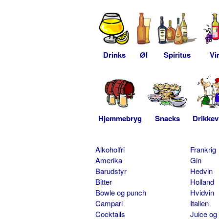
Drinks
Øl
Spiritus
Vi
Hjemmebryg
Snacks
Drikkev
Alkoholfri
Frankrig
Amerika
Gin
Barudstyr
Hedvin
Bitter
Holland
Bowle og punch
Hvidvin
Campari
Italien
Cocktails
Juice og