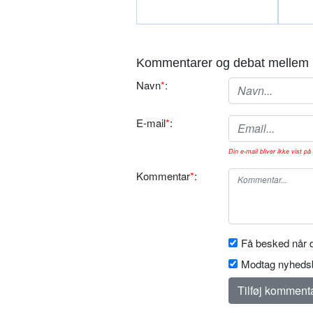
Kommentarer og debat mellem 
Navn
*
:
E-mail
*
:
Din e-mail bliver ikke vist på 
Kommentar
*
:
Få besked når d
Modtag nyhedsb