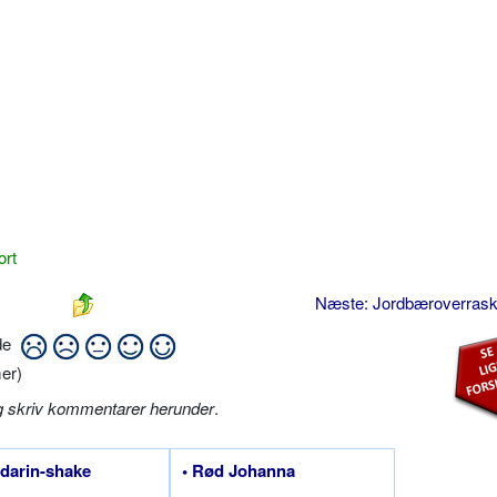
ort
Næste: Jordbæroverras
ide
er)
g skriv kommentarer herunder
.
darin-shake
• Rød Johanna