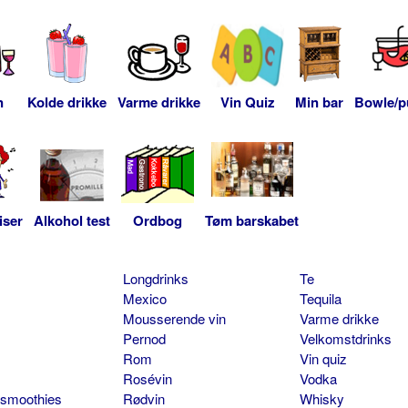
n
Kolde drikke
Varme drikke
Vin Quiz
Min bar
Bowle/p
iser
Alkohol test
Ordbog
Tøm barskabet
Longdrinks
Te
Mexico
Tequila
Mousserende vin
Varme drikke
Pernod
Velkomstdrinks
Rom
Vin quiz
Rosévin
Vodka
 smoothies
Rødvin
Whisky