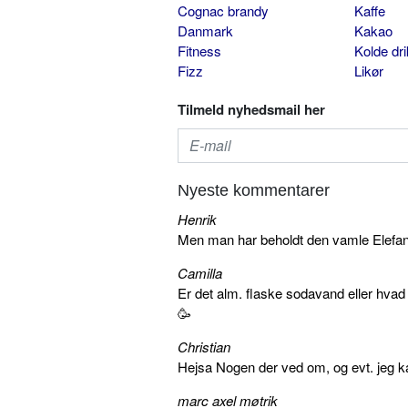
Cognac brandy
Kaffe
Danmark
Kakao
Fitness
Kolde dr
Fizz
Likør
Tilmeld nyhedsmail her
Nyeste kommentarer
Henrik
Men man har beholdt den vamle Elefant 
Camilla
Er det alm. flaske sodavand eller hva
🥳
Christian
Hejsa Nogen der ved om, og evt. jeg k
marc axel møtrik