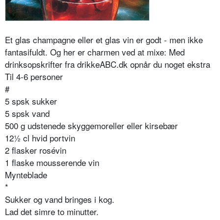
Et glas champagne eller et glas vin er godt - men ikke
fantasifuldt. Og her er charmen ved at mixe: Med
drinksopskrifter fra drikkeABC.dk opnår du noget ekstra
Til 4-6 personer
#
5 spsk sukker
5 spsk vand
500 g udstenede skyggemoreller eller kirsebær
12½ cl hvid portvin
2 flasker rosévin
1 flaske mousserende vin
Mynteblade
*
Sukker og vand bringes i kog.
Lad det simre to minutter.