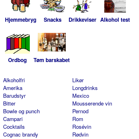
Hjemmebryg
Snacks
Drikkeviser
Alkohol test
Ordbog
Tøm barskabet
Alkoholfri
Likør
Amerika
Longdrinks
Barudstyr
Mexico
Bitter
Mousserende vin
Bowle og punch
Pernod
Campari
Rom
Cocktails
Rosévin
Cognac brandy
Rødvin