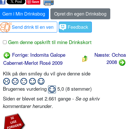
Save
Gem i Min Drinksbog
Opret din egen Drinksbog
Send drink til en ven
Feedback
Gem denne opskrift til mine Drinkskort
Forrige: Indomita Galope
Næste: Ochoa
2008
Cabernet-Merlot Rosé 2009
Klik på den smiley du vil give denne side
Brugernes vurdering
5,0
(
8
stemmer)
Siden er blevet set 2.661 gange -
Se og skriv
.
kommentarer herunder