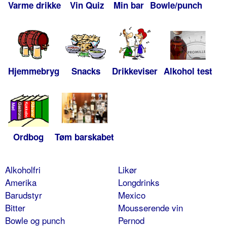
Varme drikke
Vin Quiz
Min bar
Bowle/punch
Hjemmebryg
Snacks
Drikkeviser
Alkohol test
Ordbog
Tøm barskabet
Alkoholfri
Likør
Amerika
Longdrinks
Barudstyr
Mexico
Bitter
Mousserende vin
Bowle og punch
Pernod