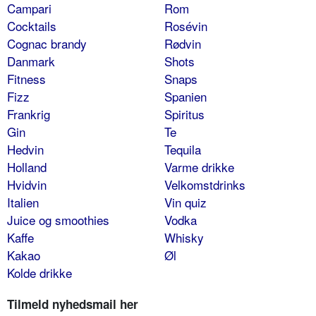
Campari
Rom
Cocktails
Rosévin
Cognac brandy
Rødvin
Danmark
Shots
Fitness
Snaps
Fizz
Spanien
Frankrig
Spiritus
Gin
Te
Hedvin
Tequila
Holland
Varme drikke
Hvidvin
Velkomstdrinks
Italien
Vin quiz
Juice og smoothies
Vodka
Kaffe
Whisky
Kakao
Øl
Kolde drikke
Tilmeld nyhedsmail her