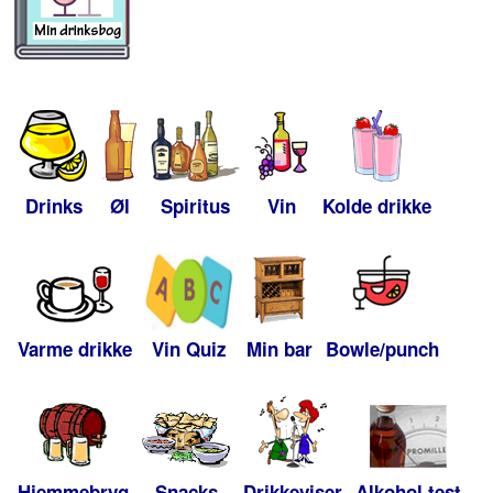
Drinks
Øl
Spiritus
Vin
Kolde drikke
Varme drikke
Vin Quiz
Min bar
Bowle/punch
Hjemmebryg
Snacks
Drikkeviser
Alkohol test