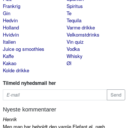
Frankrig
Spiritus
Gin
Te
Hedvin
Tequila
Holland
Varme drikke
Hvidvin
Velkomstdrinks
Italien
Vin quiz
Juice og smoothies
Vodka
Kaffe
Whisky
Kakao
Øl
Kolde drikke
Tilmeld nyhedsmail her
Nyeste kommentarer
Henrik
Men man har beholdt den vamle Elefant øl, næh