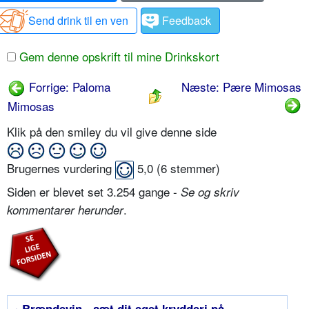
Send drink til en ven
Feedback
Gem denne opskrift til mine Drinkskort
Forrige: Paloma
Næste: Pære Mimosas
Mimosas
Klik på den smiley du vil give denne side
Brugernes vurdering
5,0
(
6
stemmer)
Siden er blevet set 3.254 gange -
Se og skriv
.
kommentarer herunder
• Brændevin - sæt dit eget krydderi på