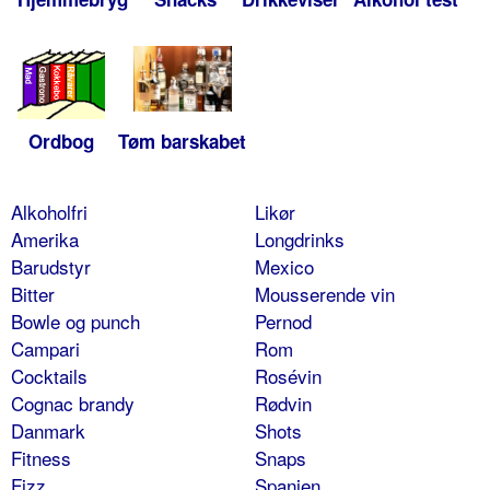
Ordbog
Tøm barskabet
Alkoholfri
Likør
Amerika
Longdrinks
Barudstyr
Mexico
Bitter
Mousserende vin
Bowle og punch
Pernod
Campari
Rom
Cocktails
Rosévin
Cognac brandy
Rødvin
Danmark
Shots
Fitness
Snaps
Fizz
Spanien