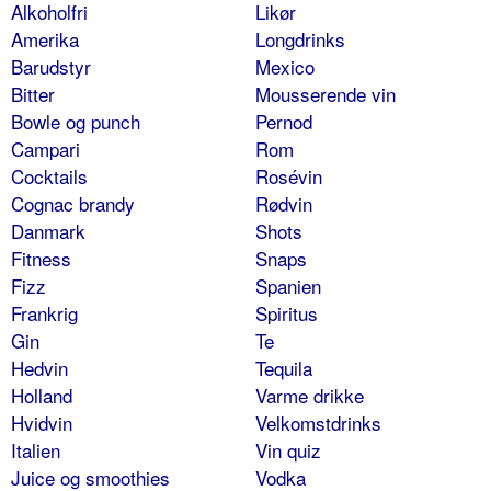
Alkoholfri
Likør
Amerika
Longdrinks
Barudstyr
Mexico
Bitter
Mousserende vin
Bowle og punch
Pernod
Campari
Rom
Cocktails
Rosévin
Cognac brandy
Rødvin
Danmark
Shots
Fitness
Snaps
Fizz
Spanien
Frankrig
Spiritus
Gin
Te
Hedvin
Tequila
Holland
Varme drikke
Hvidvin
Velkomstdrinks
Italien
Vin quiz
Juice og smoothies
Vodka