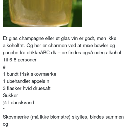
Et glas champagne eller et glas vin er godt, men ikke
alkoholfrit. Og her er charmen ved at mixe bowler og
punche fra drikkeABC.dk – de findes også uden alkohol
Til 6-8 personer
#
1 bundt frisk skovmærke
1 ubehandlet appelsin
3 flasker hvid druesaft
Sukker
½ l danskvand
*
Skovmærke (må ikke blomstre) skylles, bindes sammen
og