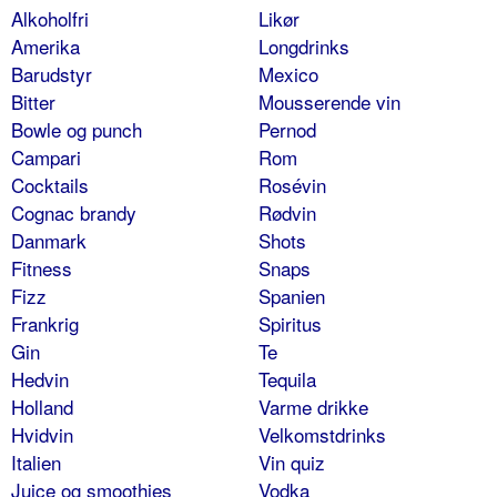
Alkoholfri
Likør
Amerika
Longdrinks
Barudstyr
Mexico
Bitter
Mousserende vin
Bowle og punch
Pernod
Campari
Rom
Cocktails
Rosévin
Cognac brandy
Rødvin
Danmark
Shots
Fitness
Snaps
Fizz
Spanien
Frankrig
Spiritus
Gin
Te
Hedvin
Tequila
Holland
Varme drikke
Hvidvin
Velkomstdrinks
Italien
Vin quiz
Juice og smoothies
Vodka