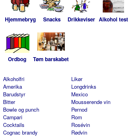
Hjemmebryg
Snacks
Drikkeviser
Alkohol test
Ordbog
Tøm barskabet
Alkoholfri
Likør
Amerika
Longdrinks
Barudstyr
Mexico
Bitter
Mousserende vin
Bowle og punch
Pernod
Campari
Rom
Cocktails
Rosévin
Cognac brandy
Rødvin