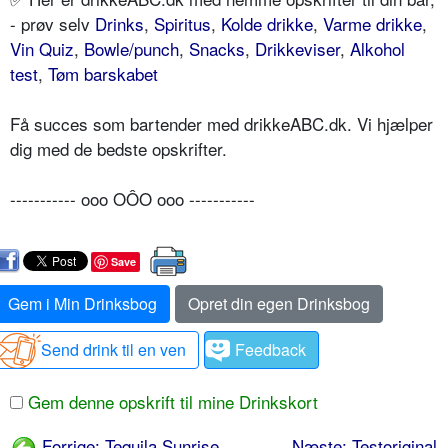
- prøv selv
Drinks
,
Spiritus
,
Kolde drikke
,
Varme drikke
,
Vin Quiz
,
Bowle/punch
,
Snacks
,
Drikkeviser
,
Alkohol
test
,
Tøm barskabet
Få succes som bartender med drikkeABC.dk. Vi hjælper
dig med de bedste opskrifter.
----------- ooo OÔO ooo -----------
Save
Gem i Min Drinksbog
Opret din egen Drinksbog
Send drink til en ven
Feedback
Gem denne opskrift til mine Drinkskort
Forrige: Tequila Sunrise
Næste: Testoriginal