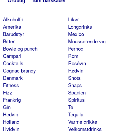
Ordbog
Tøm barskabet
Alkoholfri
Likør
Amerika
Longdrinks
Barudstyr
Mexico
Bitter
Mousserende vin
Bowle og punch
Pernod
Campari
Rom
Cocktails
Rosévin
Cognac brandy
Rødvin
Danmark
Shots
Fitness
Snaps
Fizz
Spanien
Frankrig
Spiritus
Gin
Te
Hedvin
Tequila
Holland
Varme drikke
Hvidvin
Velkomstdrinks