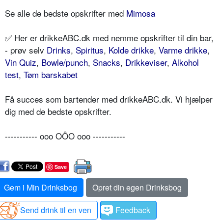
Se alle de bedste opskrifter med
Mimosa
✅ Her er drikkeABC.dk med nemme opskrifter til din bar,
- prøv selv
Drinks
,
Spiritus
,
Kolde drikke
,
Varme drikke
,
Vin Quiz
,
Bowle/punch
,
Snacks
,
Drikkeviser
,
Alkohol
test
,
Tøm barskabet
Få succes som bartender med drikkeABC.dk. Vi hjælper
dig med de bedste opskrifter.
----------- ooo OÔO ooo -----------
Save
Gem i Min Drinksbog
Opret din egen Drinksbog
Send drink til en ven
Feedback