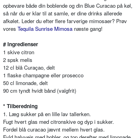
opbevare både din boblende og din Blue Curacao på køl,
så når du er klar til at samle, er dine drinks allerede
afkølet. Leder du efter flere farverige mimosaer? Prøv
vores
Tequila Sunrise Mimosa
næste gang!
# Ingredienser
1 skive citron
2 spsk melis
12 cl blå Curaçao, delt
1 flaske champagne eller prosecco
50 cl limonade, delt
90 cm tyndt hvidt bånd (valgfrit)
* Tilberedning
1. Læg sukker på en lille lav tallerken.
Fugt hvert glas med citronskive og dyp i sukker.
Fordel blå curacao jævnt mellem hvert glas.
Fyld halvvejs med bobler, og top derefter med limonade.