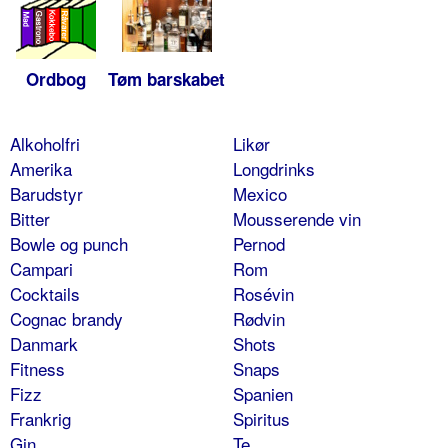
Ordbog
Tøm barskabet
Alkoholfri
Likør
Amerika
Longdrinks
Barudstyr
Mexico
Bitter
Mousserende vin
Bowle og punch
Pernod
Campari
Rom
Cocktails
Rosévin
Cognac brandy
Rødvin
Danmark
Shots
Fitness
Snaps
Fizz
Spanien
Frankrig
Spiritus
Gin
Te