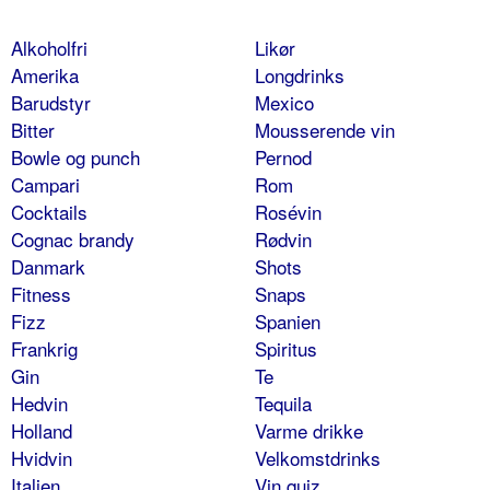
Alkoholfri
Likør
Amerika
Longdrinks
Barudstyr
Mexico
Bitter
Mousserende vin
Bowle og punch
Pernod
Campari
Rom
Cocktails
Rosévin
Cognac brandy
Rødvin
Danmark
Shots
Fitness
Snaps
Fizz
Spanien
Frankrig
Spiritus
Gin
Te
Hedvin
Tequila
Holland
Varme drikke
Hvidvin
Velkomstdrinks
Italien
Vin quiz