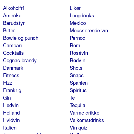
Alkoholfri
Likør
Amerika
Longdrinks
Barudstyr
Mexico
Bitter
Mousserende vin
Bowle og punch
Pernod
Campari
Rom
Cocktails
Rosévin
Cognac brandy
Rødvin
Danmark
Shots
Fitness
Snaps
Fizz
Spanien
Frankrig
Spiritus
Gin
Te
Hedvin
Tequila
Holland
Varme drikke
Hvidvin
Velkomstdrinks
Italien
Vin quiz