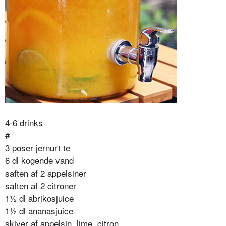
4-6 drinks
#
3 poser jernurt te
6 dl kogende vand
saften af 2 appelsiner
saften af 2 citroner
1½ dl abrikosjuice
1½ dl ananasjuice
skiver af appelsin, lime, citron