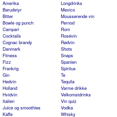
Amerika
Longdrinks
Barudstyr
Mexico
Bitter
Mousserende vin
Bowle og punch
Pernod
Campari
Rom
Cocktails
Rosévin
Cognac brandy
Rødvin
Danmark
Shots
Fitness
Snaps
Fizz
Spanien
Frankrig
Spiritus
Gin
Te
Hedvin
Tequila
Holland
Varme drikke
Hvidvin
Velkomstdrinks
Italien
Vin quiz
Juice og smoothies
Vodka
Kaffe
Whisky