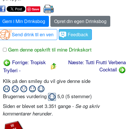
Save
Gem i Min Drinksbog
Opret din egen Drinksbog
Send drink til en ven
Feedback
Gem denne opskrift til mine Drinkskort
Forrige: Tropisk
Næste: Tutti Frutti Verbena
Cocktail
Trylleri -
Klik på den smiley du vil give denne side
Brugernes vurdering
5,0
(
5
stemmer)
Siden er blevet set 3.351 gange -
Se og skriv
.
kommentarer herunder