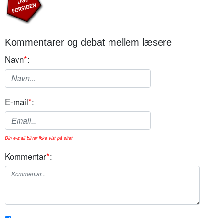
Kommentarer og debat mellem læsere
Navn
*
:
E-mail
*
:
Din e-mail bliver ikke vist på sitet.
Kommentar
*
: