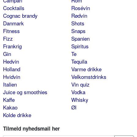
Campari
Rom
Cocktails
Rosévin
Cognac brandy
Rødvin
Danmark
Shots
Fitness
Snaps
Fizz
Spanien
Frankrig
Spiritus
Gin
Te
Hedvin
Tequila
Holland
Varme drikke
Hvidvin
Velkomstdrinks
Italien
Vin quiz
Juice og smoothies
Vodka
Kaffe
Whisky
Kakao
Øl
Kolde drikke
Tilmeld nyhedsmail her