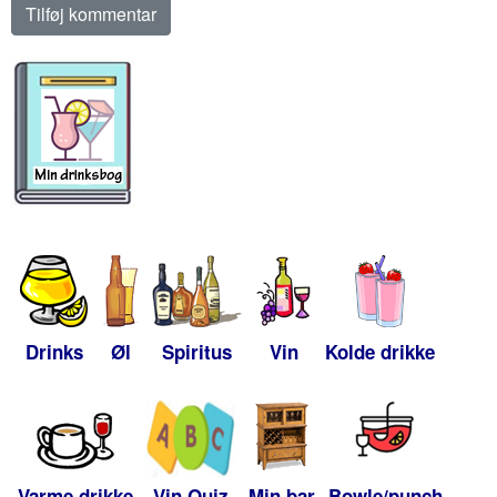
Drinks
Øl
Spiritus
Vin
Kolde drikke
Varme drikke
Vin Quiz
Min bar
Bowle/punch