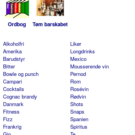
Ordbog
Tøm barskabet
Alkoholfri
Likør
Amerika
Longdrinks
Barudstyr
Mexico
Bitter
Mousserende vin
Bowle og punch
Pernod
Campari
Rom
Cocktails
Rosévin
Cognac brandy
Rødvin
Danmark
Shots
Fitness
Snaps
Fizz
Spanien
Frankrig
Spiritus
Gin
Te