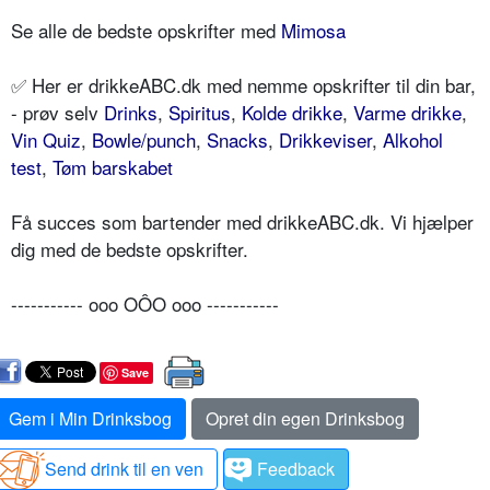
Se alle de bedste opskrifter med
Mimosa
✅ Her er drikkeABC.dk med nemme opskrifter til din bar,
- prøv selv
Drinks
,
Spiritus
,
Kolde drikke
,
Varme drikke
,
Vin Quiz
,
Bowle/punch
,
Snacks
,
Drikkeviser
,
Alkohol
test
,
Tøm barskabet
Få succes som bartender med drikkeABC.dk. Vi hjælper
dig med de bedste opskrifter.
----------- ooo OÔO ooo -----------
Save
Gem i Min Drinksbog
Opret din egen Drinksbog
Send drink til en ven
Feedback