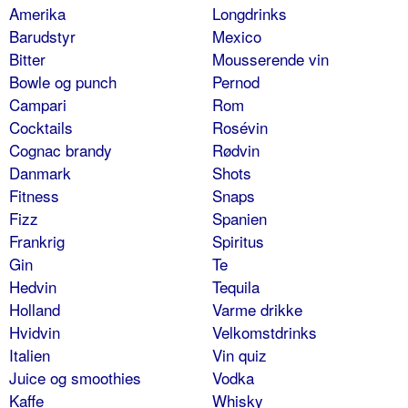
Amerika
Longdrinks
Barudstyr
Mexico
Bitter
Mousserende vin
Bowle og punch
Pernod
Campari
Rom
Cocktails
Rosévin
Cognac brandy
Rødvin
Danmark
Shots
Fitness
Snaps
Fizz
Spanien
Frankrig
Spiritus
Gin
Te
Hedvin
Tequila
Holland
Varme drikke
Hvidvin
Velkomstdrinks
Italien
Vin quiz
Juice og smoothies
Vodka
Kaffe
Whisky