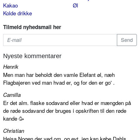
Kakao
Øl
Kolde drikke
Tilmeld nyhedsmail her
Nyeste kommentarer
Henrik
Men man har beholdt den vamle Elefant øl, næh
Flagbajeren ved man hvad er, og for den er go' .
Camilla
Er det alm. flaske sodavand eller hvad er mængden på
de røde sodavand der bruges i opskriften til den røde
kande 🥳
Christian
Hejsa Nogen der ved om, og evt. jeg kan købe Dahls