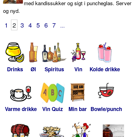
med kandissukker og sigt i puncheglas. Server
og nyd.
1
2
3
4
5
6
7
...
Drinks
Øl
Spiritus
Vin
Kolde drikke
Varme drikke
Vin Quiz
Min bar
Bowle/punch