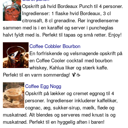
Opskrift på hvid Bordeaux Punch til 4 personer.
Ingredienser: 1 flaske hvid Bordeaux, 3 cl
citronsaft, 8 cl grenadine. Rør ingredienserne
sammen med is i en karaffel og server i puncheglas
halvt fyldt med is. Perfekt til tapas og små retter. Enjoy!
Coffee Cobbler Bourbon
En forfriskende og velsmagende opskrift på
en Coffee Cooler cocktail med bourbon
whiskey, Kahlua likør og stærk kaffe.
Perfekt til en varm sommerdag! 🍹☕️
Coffee Egg Nogg
Opskrift på lækker og cremet eggnog til 4
personer. Ingredienser inkluderer kaffelikør,
cognac, æg, sukker-sirup, mælk, fløde og
muskatnød. Alt blendes og serveres med knust is og
muskatnød. Perfekt til en hyggelig aften i baren!