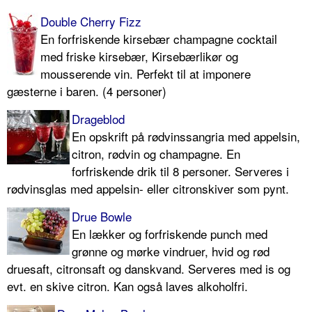
Double Cherry Fizz
En forfriskende kirsebær champagne cocktail
med friske kirsebær, Kirsebærlikør og
mousserende vin. Perfekt til at imponere
gæsterne i baren. (4 personer)
Drageblod
En opskrift på rødvinssangria med appelsin,
citron, rødvin og champagne. En
forfriskende drik til 8 personer. Serve­res i
rød­vinsglas med appel­sin- eller citronskiver som pynt.
Drue Bowle
En lækker og forfriskende punch med
grønne og mørke vindruer, hvid og rød
druesaft, citronsaft og danskvand. Serveres med is og
evt. en skive citron. Kan også laves alkoholfri.