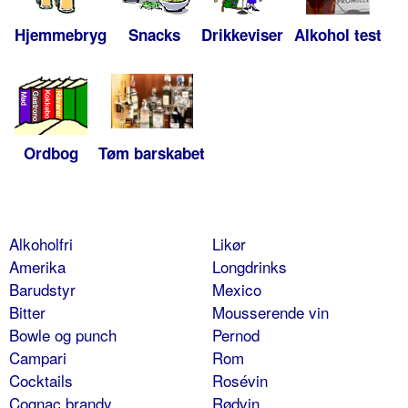
Hjemmebryg
Snacks
Drikkeviser
Alkohol test
Ordbog
Tøm barskabet
Alkoholfri
Likør
Amerika
Longdrinks
Barudstyr
Mexico
Bitter
Mousserende vin
Bowle og punch
Pernod
Campari
Rom
Cocktails
Rosévin
Cognac brandy
Rødvin