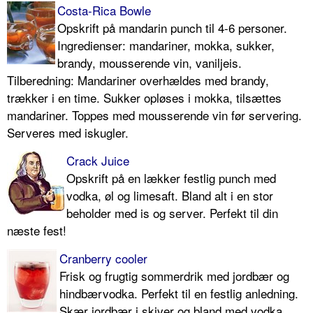
Costa-Rica Bowle
Opskrift på mandarin punch til 4-6 personer.
Ingredienser: mandariner, mokka, sukker,
brandy, mousserende vin, vaniljeis.
Tilberedning: Mandariner overhældes med brandy,
trækker i en time. Sukker opløses i mokka, tilsættes
mandariner. Toppes med mousserende vin før servering.
Serveres med iskugler.
Crack Juice
Opskrift på en lækker festlig punch med
vodka, øl og limesaft. Bland alt i en stor
beholder med is og server. Perfekt til din
næste fest!
Cranberry cooler
Frisk og frugtig sommerdrik med jordbær og
hindbærvodka. Perfekt til en festlig anledning.
Skær jordbær i skiver og bland med vodka,