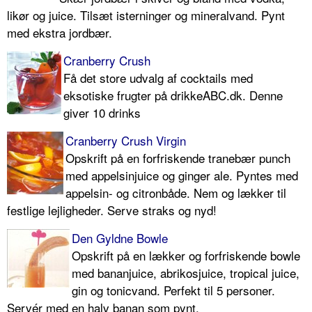
likør og juice. Tilsæt isterninger og mineralvand. Pynt
med ekstra jordbær.
Cranberry Crush
Få det store udvalg af cocktails med
eksotiske frugter på drikkeABC.dk. Denne
giver 10 drinks
Cranberry Crush Virgin
Opskrift på en forfriskende tranebær punch
med appelsinjuice og ginger ale. Pyntes med
appelsin- og citronbåde. Nem og lækker til
festlige lejligheder. Serve straks og nyd!
Den Gyldne Bowle
Opskrift på en lækker og forfriskende bowle
med bananjuice, abrikosjuice, tropical juice,
gin og tonicvand. Perfekt til 5 personer.
Servér med en halv banan som pynt.