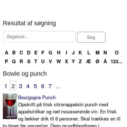
Resultat af søgning
A
B
C
D
E
F
G
H
I
J
K
L
M
N
O
P
Q
R
S
T
U
V
W
X
Y
Z
Æ
Ø
Å
123...
Bowle og punch
1
2
3
4
5
6
7
...
Bourgogne Punch
Opskrift på frisk citronappelsin punch med
appelsinlikør og rød mousserende vin. En frisk
og lækker drik til 6 personer. Skal trækkes en til
to timer før servering. Gem grundblandingen i