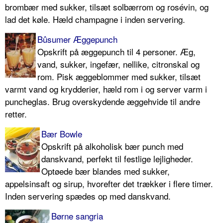
brombær med sukker, tilsæt solbærrom og rosévin, og
lad det køle. Hæld champagne i inden servering.
Bûsumer Æggepunch
Opskrift på æggepunch til 4 personer. Æg,
vand, sukker, ingefær, nellike, citronskal og
rom. Pisk æggeblommer med sukker, tilsæt
varmt vand og krydderier, hæld rom i og server varm i
puncheglas. Brug overskydende æggehvide til andre
retter.
Bær Bowle
Opskrift på alkoholisk bær punch med
danskvand, perfekt til festlige lejligheder.
Optøede bær blandes med sukker,
appelsinsaft og sirup, hvorefter det trækker i flere timer.
Inden servering spædes op med danskvand.
Børne sangria