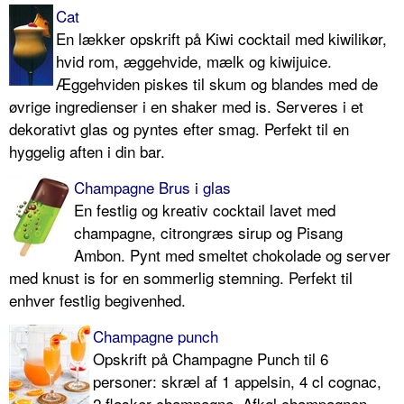
Cat
En lækker opskrift på Kiwi cocktail med kiwilikør,
hvid rom, æggehvide, mælk og kiwijuice.
Æggehviden piskes til skum og blandes med de
øvrige ingredienser i en shaker med is. Serveres i et
dekorativt glas og pyntes efter smag. Perfekt til en
hyggelig aften i din bar.
Champagne Brus i glas
En festlig og kreativ cocktail lavet med
champagne, citrongræs sirup og Pisang
Ambon. Pynt med smeltet chokolade og server
med knust is for en sommerlig stemning. Perfekt til
enhver festlig begivenhed.
Champagne punch
Opskrift på Champagne Punch til 6
personer: skræl af 1 appelsin, 4 cl cognac,
2 flasker champagne. Afkøl champagnen,