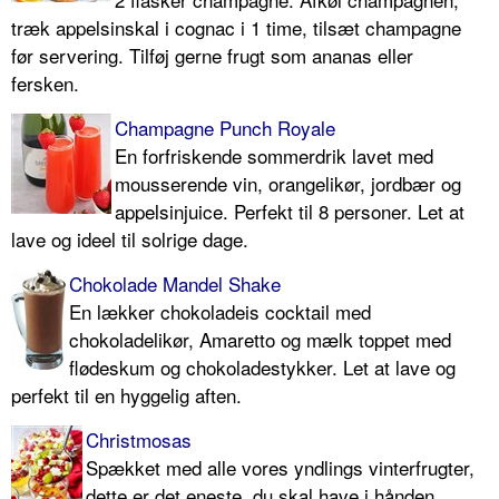
træk appelsinskal i cognac i 1 time, tilsæt champagne
før servering. Tilføj gerne frugt som ananas eller
fersken.
Champagne Punch Royale
En forfriskende sommerdrik lavet med
mousserende vin, orangelikør, jordbær og
appelsinjuice. Perfekt til 8 personer. Let at
lave og ideel til solrige dage.
Chokolade Mandel Shake
En lækker chokoladeis cocktail med
chokoladelikør, Amaretto og mælk toppet med
flødeskum og chokoladestykker. Let at lave og
perfekt til en hyggelig aften.
Christmosas
Spækket med alle vores yndlings vinterfrugter,
dette er det eneste, du skal have i hånden,