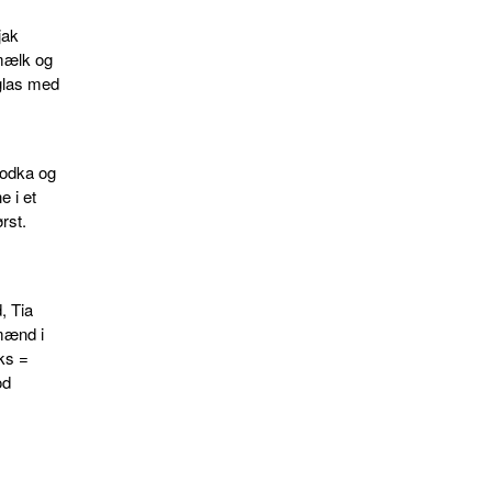
jak
 mælk og
 glas med
vodka og
e i et
rst.
, Tia
dmænd i
ks =
od