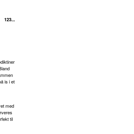
123...
diktiner
 Bland
 sammen
å is i et
avet med
erveres
ekt til