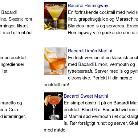
Bacardi Hemingway
e Bacardi
En forfriskende cocktail med hvid 
adine. Skænk rom
lime, grapefrugtjuice og Maraschino
erninger, tilsæt
Blandes med is og serveres. Ernes
t med citronbåd
Hemingway ville godkende denne d
Bacardi Limón Martini
imon cocktail
En frisk version af en klassisk cock
 Ingredienser
med Bacardi Limon, vermouth og
i et
tyttebærsaft. Server med is og py
citronskive. Perfekt til din næste
cocktailtime!
Bacardi Sweet Martini
Amaretto og
En simpel opskrift på en Bacardi Mart
oca-Cola.
cocktail. Bland 6 cl Bacardi hvid rom
d isterninger.
cl Martini sød vermouth i et cocktail
is. Rør forsigtigt rundt og server. Sk
med måde.