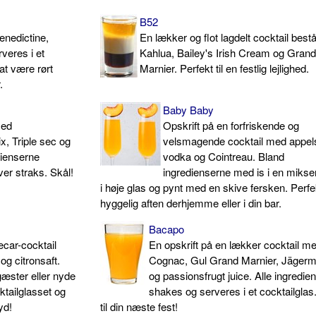
B52
enedictine,
En lækker og flot lagdelt cocktail best
veres i et
Kahlua, Bailey's Irish Cream og Gran
at være rørt
Marnier. Perfekt til en festlig lejlighed.
.
Baby Baby
med
Opskrift på en forfriskende og
x, Triple sec og
velsmagende cocktail med appels
ienserne
vodka og Cointreau. Bland
er straks. Skål!
ingredienserne med is i en mikser
i høje glas og pynt med en skive fersken. Perfek
hyggelig aften derhjemme eller i din bar.
Bacapo
ecar-cocktail
En opskrift på en lækker cocktail m
g citronsaft.
Cognac, Gul Grand Marnier, Jägerm
gæster eller nyde
og passionsfrugt juice. Alle ingredie
ktailglasset og
shakes og serveres i et cocktailglas
yd!
til din næste fest!