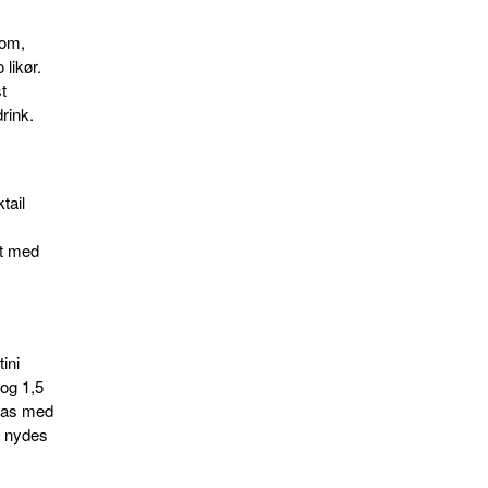
rom,
 likør.
t
rink.
tail
nt med
ini
 og 1,5
glas med
al nydes