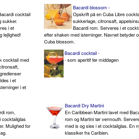
Bacardi blossom -
Bacardi cocktail
Opskrift på en Cuba Libre cockt
g sukker.
sukkerlage, citronsaft, appelsins
es i et
Bacardi rom. Serveres i et cockt
g lejlighed!
efter shaken med isterninger. Navnet betyder 
Cuba blossom.
Bacardi cocktail -
sk cocktail med
- som aperitif før middagen
itronsaft,
ngredienser
des i et
erninger i et
Bacardi Dry Martini
rdi rom,
En Caribbean Martini lavet med Baca
i cocktailglas
rom og Martini tør vermouth. Servere
er. Mulighed for
med is og sies i et cocktailglas. En n
mag.
klassiker fra Caribien.