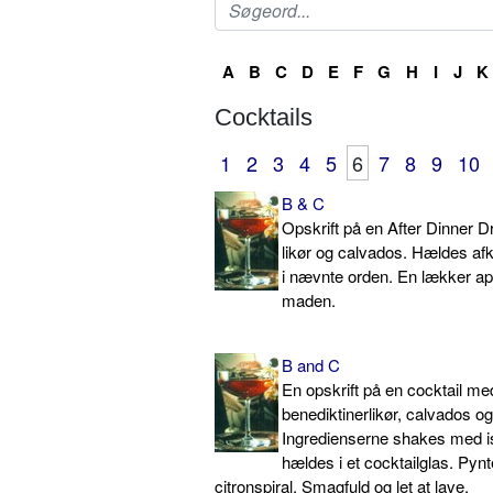
A
B
C
D
E
F
G
H
I
J
K
Cocktails
1
2
3
4
5
6
7
8
9
10
B & C
Opskrift på en After Dinner 
likør og calvados. Hældes afkøl
i nævnte orden. En lækker aperi
maden.
B and C
En opskrift på en cocktail me
benediktinerlikør, calvados o
Ingredienserne shakes med is
hældes i et cocktailglas. Py
citronspiral. Smagfuld og let at lave.