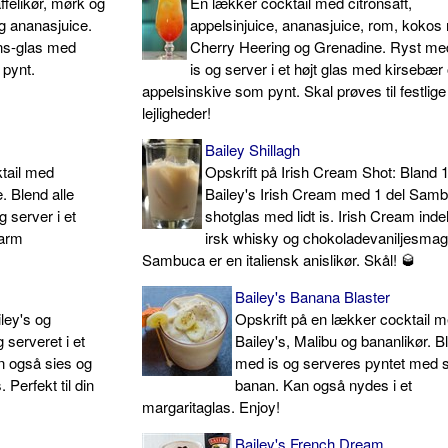
ffelikør, mørk og
En lækker cocktail med citronsaft,
og ananasjuice.
appelsinjuice, ananasjuice, rom, kokos
ins-glas med
Cherry Heering og Grenadine. Ryst me
 pynt.
is og server i et højt glas med kirsebær
appelsinskive som pynt. Skal prøves til festlige
lejligheder!
Bailey Shillagh
ktail med
Opskrift på Irish Cream Shot: Bland 1
 Blend alle
Bailey's Irish Cream med 1 del Samb
 server i et
shotglas med lidt is. Irish Cream inde
varm
irsk whisky og chokoladevaniljesma
Sambuca er en italiensk anislikør. Skål! 🥃
Bailey's Banana Blaster
ley's og
Opskrift på en lækker cocktail 
 serveret i et
Bailey's, Malibu og bananlikør. 
n også sies og
med is og serveres pyntet med s
 Perfekt til din
banan. Kan også nydes i et
margaritaglas. Enjoy!
Bailey's French Dream