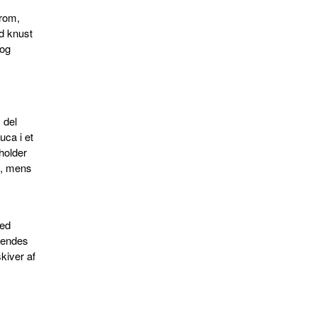
 rom,
d knust
 og
 del
uca i et
holder
g, mens
med
Blendes
kiver af