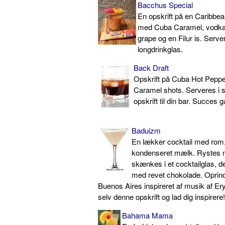
Bacchus Special
En opskrift på en Caribbean
med Cuba Caramel, vodka,
grape og en Filur is. Server
longdrinkglas.
Back Draft
Opskrift på Cuba Hot Pepp
Caramel shots. Serveres i 
opskrift til din bar. Succes g
Baduizm
En lækker cocktail med rom,
kondenseret mælk. Rystes 
skænkes i et cocktailglas, d
med revet chokolade. Oprinde
Buenos Aires inspireret af musik af E
selv denne opskrift og lad dig inspirere!
Bahama Mama