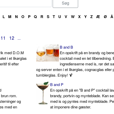
L
M
N
O
P
Q
R
S
T
U
V
W
X
Y
Z
Æ
Ø
Å
11
12
...
B and B
Drik med D.O.M
En opskrift på en brandy og bene
et i et likørglas
cocktail med en let tilberedning.
tif til efter
ingredienserne med is, rør det
og server enten i et likørglas, cognacglas eller p
tumblerglas. Enjoy! 🍹
B and P
d
En opskrift på en "B and P" cocktail l
g brun rom.
brandy, portvin og mynteblade. Kan s
terninger og
med is og pyntes med mynteblade. Perf
ntes med en
at imponere dine gæster.