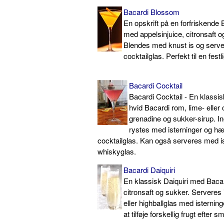
Bacardi Blossom
En opskrift på en forfriskende 
med appelsinjuice, citronsaft o
Blendes med knust is og server
cocktailglas. Perfekt til en festli
Bacardi Cocktail
Bacardi Cocktail - En klassi
hvid Bacardi rom, lime- eller c
grenadine og sukker-sirup. I
rystes med isterninger og hæl
cocktailglas. Kan også serveres med ist
whiskyglas.
Bacardi Daiquiri
En klassisk Daiquiri med Baca
citronsaft og sukker. Serveres 
eller highballglas med isterning
at tilføje forskellig frugt efter s