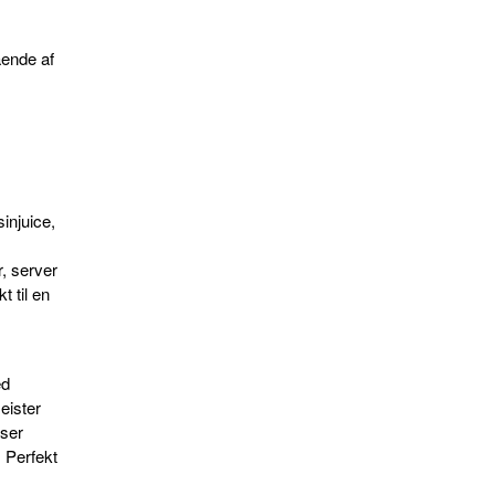
ående af
d
injuice,
, server
t til en
ed
eister
nser
. Perfekt