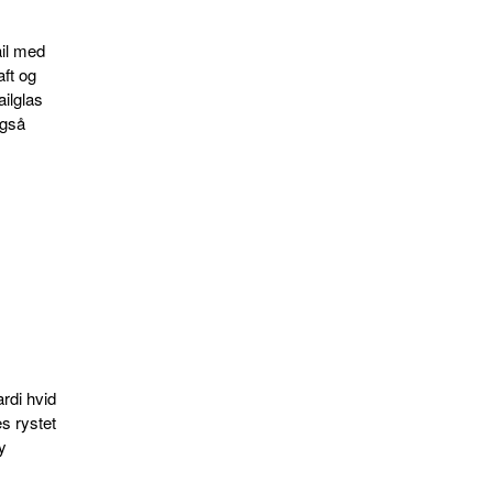
ail med
aft og
ailglas
også
rdi hvid
s rystet
y