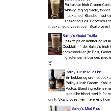
En lækker Irish Cream Cockt
whisky, æg og mælk, toppet
muskatnød. Blandes med knus
shaker og sies. Serveres i et
muskatnød drysset over. Skal prøves!
Bailey's Godet Truffle
Opskrift på en lækker og let I
Cocktail: - 1 del Bailey's Irish
chokoladelikør (fx Bols, Godet
Ingredienserne blandes med is 
🍸
Bailey's Irish Mudslide
En lækker og cremet cockta
Bailey's Irish Cream, Kahlua
Vodka. Bland ingrediensern
glas eller blend med is for e
drink. Skal prøves hjemme eller på din 
Bailey's Mint Kiss