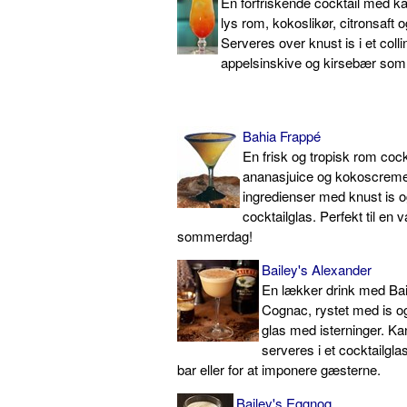
En forfriskende cocktail med ka
lys rom, kokoslikør, citronsaft 
Serveres over knust is i et coll
appelsinskive og kirsebær som
Bahia Frappé
En frisk og tropisk rom coc
ananasjuice og kokoscreme.
ingredienser med knust is og
cocktailglas. Perfekt til en 
sommerdag!
Bailey's Alexander
En lækker drink med Bai
Cognac, rystet med is og
glas med isterninger. Ka
serveres i et cocktailglas.
bar eller for at imponere gæsterne.
Bailey's Eggnog