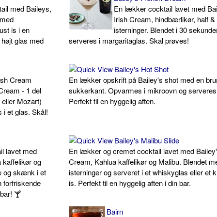
ail med Baileys,
En lækker cocktail lavet med Bai
 med
Irish Cream, hindbærlikør, half & 
t is i en
isterninger. Blendet i 30 sekunde
 højt glas med
serveres i margaritaglas. Skal prøves!
Bailey's Hot Shot
rish Cream
En lækker opskrift på Bailey's shot med en bru
 Cream - 1 del
sukkerkant. Opvarmes i mikroovn og serveres 
 eller Mozart)
Perfekt til en hyggelig aften.
i et glas. Skål!
Bailey's Malibu Slide
il lavet med
En lækker og cremet cocktail lavet med Bailey'
 kaffelikør og
Cream, Kahlua kaffelikør og Malibu. Blendet m
e og skænk i et
isterninger og serveret i et whiskyglas eller et
n forfriskende
is. Perfekt til en hyggelig aften i din bar.
bar! 🍸
Bairn