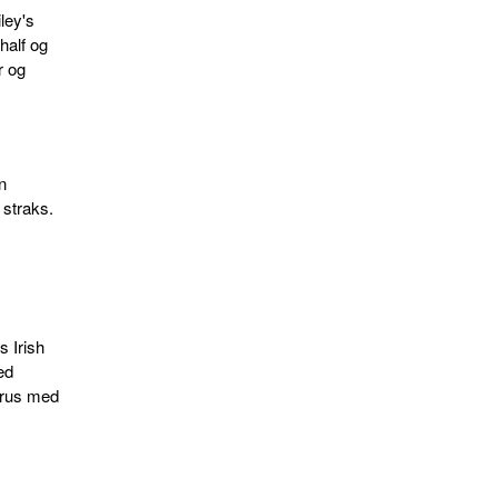
ley's
half og
r og
n
straks.
s Irish
ed
 krus med