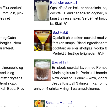
Bachelor cocktail
 Filur cocktail
Opskrift på en lækker chokoladekon
 rom, gin, pink
cocktail. Bland cacaolikør, cognac,
es i et
knust is i en shaker. Servér i et højt
is. Skål! 🍹
Bad Habit
er og Cuba
Opskrift på en skøn cocktail med 
shotglas. Nem
fersken snaps. Bland ingrediensern
aranteret.
cocktailglas eller shotglas, vodka fø
Perfekt til festlige lejligheder! 🍹🎉
Bag of Filth
 Limoncello og
En stærk cocktail lavet med Pernod
med is og
Maria og knust is. Perfekt til bran
erefter drysses
New Zealand. 1 drink = wow, 2 drin
ligt skabt i
Jesus Kristus!! 3 drinks = kamp m
rykah Badu. Prøv
enhver, 4 drinks = ring til paramedicinerne.
Bahama Mama 2