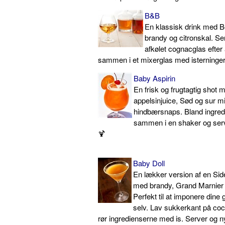
B&B
En klassisk drink med B
brandy og citronskal. Ser
afkølet cognacglas efter 
sammen i et mixerglas med isterninger
Baby Aspirin
En frisk og frugtagtig shot 
appelsinjuice, Sød og sur mi
hindbærsnaps. Bland ingred
sammen i en shaker og serv
🍹
Baby Doll
En lækker version af en Sid
med brandy, Grand Marnier o
Perfekt til at imponere dine 
selv. Lav sukkerkant på coc
rør ingredienserne med is. Server og n