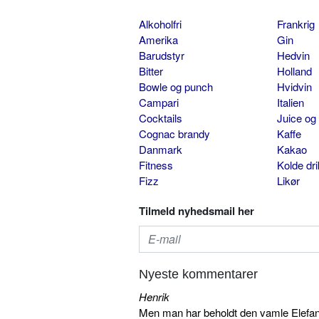
Alkoholfri
Frankrig
Amerika
Gin
Barudstyr
Hedvin
Bitter
Holland
Bowle og punch
Hvidvin
Campari
Italien
Cocktails
Juice og
Cognac brandy
Kaffe
Danmark
Kakao
Fitness
Kolde dr
Fizz
Likør
Tilmeld nyhedsmail her
Nyeste kommentarer
Henrik
Men man har beholdt den vamle Elefant 