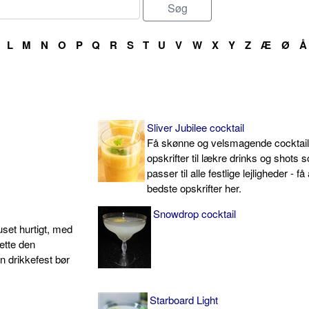
L
M
N
O
P
Q
R
S
T
U
V
W
X
Y
Z
Æ
Ø
Å
Sliver Jubilee cocktail
Få skønne og velsmagende cocktail
opskrifter til lækre drinks og shots 
passer til alle festlige lejligheder - få
bedste opskrifter her.
Snowdrop cocktail
uset hurtigt, med
ette den
gen drikkefest bør
Starboard Light