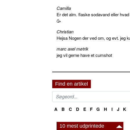
Camilla
Er det alm. flaske sodavand eller hva
🥳
Christian
Hejsa Nogen der ved om, og evt. jeg k
marc axel møtrik
jeg vil gerne have et cumshot
Find en artikel
A
B
C
D
E
F
G
H
I
J
K
10 mest udprintede