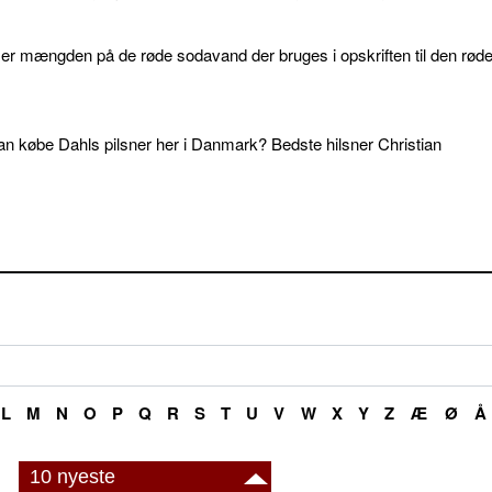
d er mængden på de røde sodavand der bruges i opskriften til den rød
an købe Dahls pilsner her i Danmark? Bedste hilsner Christian
L
M
N
O
P
Q
R
S
T
U
V
W
X
Y
Z
Æ
Ø
Å
10 nyeste