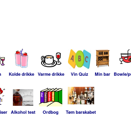
n
Kolde drikke
Varme drikke
Vin Quiz
Min bar
Bowle/p
iser
Alkohol test
Ordbog
Tøm barskabet