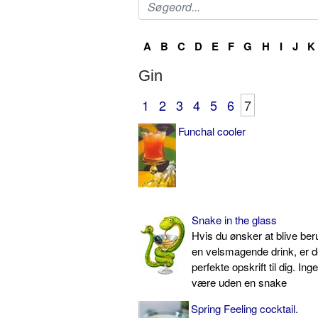
A
B
C
D
E
F
G
H
I
J
K
Gin
1
2
3
4
5
6
7
Funchal cooler
Snake in the glass
Hvis du ønsker at blive ber
en velsmagende drink, er d
perfekte opskrift til dig. In
være uden en snake
Spring Feeling cocktail.