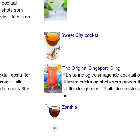
cocktail-
og shots som
heder - få alle de
Sweet City cocktail
The Original Singapore Sling
tail-opskrifter
Få skønne og velsmagende cocktail-op
ser til alle
til lækre drinks og shots som passer til
bedste opskrifter
festlige lejligheder - få alle de bedste o
her.
Zanthia