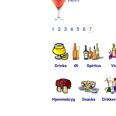
1
2
3
4
5
6
7
Drinks
Øl
Spiritus
Vi
Hjemmebryg
Snacks
Drikkev