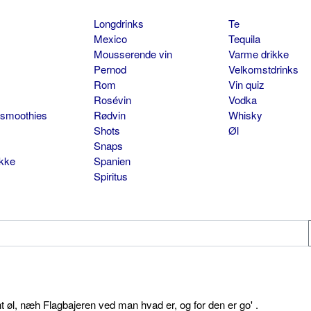
Longdrinks
Te
Mexico
Tequila
Mousserende vin
Varme drikke
Pernod
Velkomstdrinks
Rom
Vin quiz
Rosévin
Vodka
 smoothies
Rødvin
Whisky
Shots
Øl
Snaps
ikke
Spanien
Spiritus
øl, næh Flagbajeren ved man hvad er, og for den er go' .