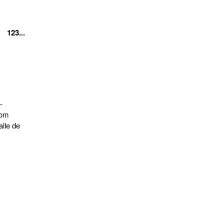
123...
-
som
 alle de