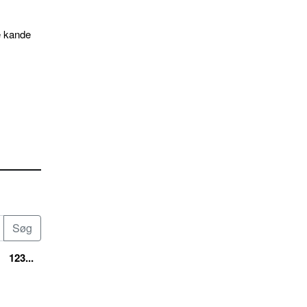
e kande
123...