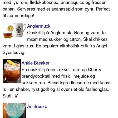
med lys rom, flødekokosnød, ananasjuice og frossen
banan. Serveres med et ananasspid som pynt. Perfect
til sommerdage!
Anglermuck
Opskrift på Anglermuk: Rom og varm te
mixet med sukker og citron. Skal drikkes
varm i glaskrus. En populær alkoholisk drik fra Angel i
Sydslesvig.
Ankle Breaker
En opskrift på en lækker rom- og Cherry
brandycocktail med frisk limejuice og
sukkersirup. Bland ingredienserne med knust
is i en shaker, ryst godt og si over i et old fashionglas.
Skål! 🍹
Antifreeze