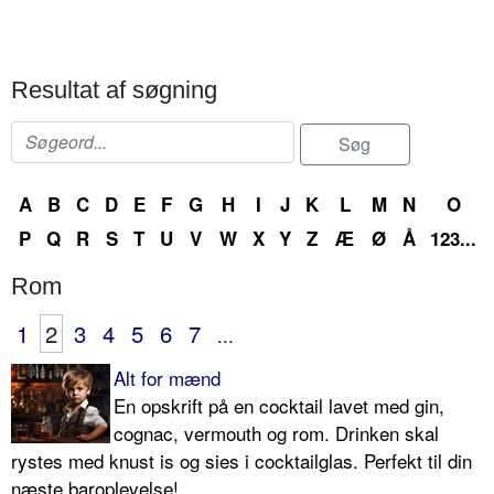
Resultat af søgning
A
B
C
D
E
F
G
H
I
J
K
L
M
N
O
P
Q
R
S
T
U
V
W
X
Y
Z
Æ
Ø
Å
123...
Rom
1
2
3
4
5
6
7
...
Alt for mænd
En opskrift på en cocktail lavet med gin,
cognac, vermouth og rom. Drinken skal
rystes med knust is og sies i cocktailglas. Perfekt til din
næste baroplevelse!