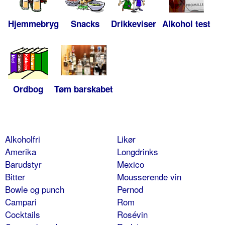
Hjemmebryg
Snacks
Drikkeviser
Alkohol test
Ordbog
Tøm barskabet
Alkoholfri
Likør
Amerika
Longdrinks
Barudstyr
Mexico
Bitter
Mousserende vin
Bowle og punch
Pernod
Campari
Rom
Cocktails
Rosévin