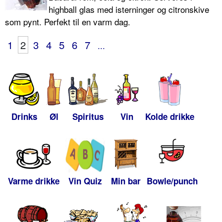
highball glas med isterninger og citronskive
som pynt. Perfekt til en varm dag.
1
2
3
4
5
6
7
...
Drinks
Øl
Spiritus
Vin
Kolde drikke
Varme drikke
Vin Quiz
Min bar
Bowle/punch