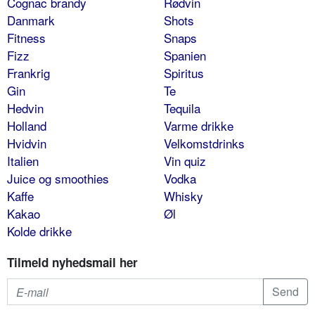
Cognac brandy
Rødvin
Danmark
Shots
Fitness
Snaps
Fizz
Spanien
Frankrig
Spiritus
Gin
Te
Hedvin
Tequila
Holland
Varme drikke
Hvidvin
Velkomstdrinks
Italien
Vin quiz
Juice og smoothies
Vodka
Kaffe
Whisky
Kakao
Øl
Kolde drikke
Tilmeld nyhedsmail her