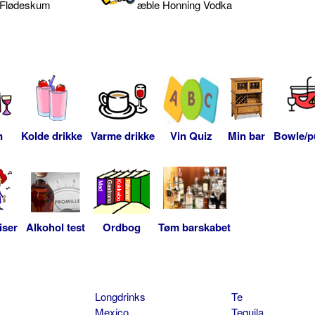
ce Flødeskum
æble Honning Vodka
n
Kolde drikke
Varme drikke
Vin Quiz
Min bar
Bowle/p
iser
Alkohol test
Ordbog
Tøm barskabet
Longdrinks
Te
Mexico
Tequila