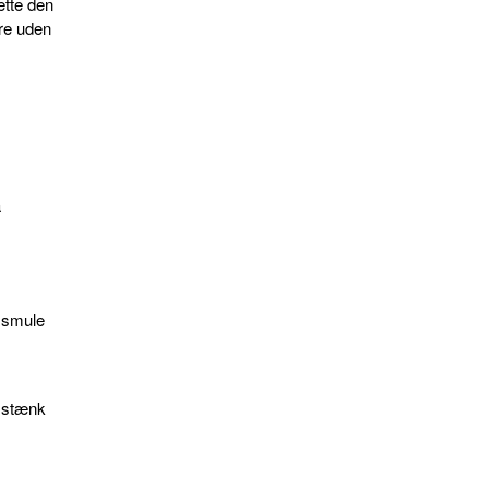
ette den
ære uden
a
e smule
1 stænk