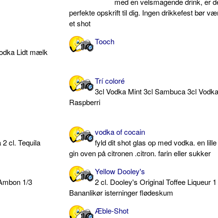
med en velsmagende drink, er d
perfekte opskrift til dig. Ingen drikkefest bør v
et shot
Tooch
 vodka Lidt mælk
Trí coloré
3cl Vodka Mint 3cl Sambuca 3cl Vodk
Raspberri
vodka of cocain
2 cl. Tequila
fyld dit shot glas op med vodka. en lill
gin oven på citronen .citron. farin eller sukker
Yellow Dooley's
 Ambon 1/3
2 cl. Dooley's Original Toffee Liqueur 
Bananlikør isterninger flødeskum
Æble-Shot