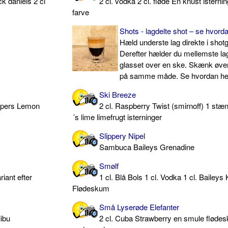
ck daniels 2 cl
2 cl. vodka 2 cl. fløde En knust isterni
farve
Shots - lagdelte shot – se hvord
Hæld underste lag direkte i shotg
Derefter hælder du mellemste lag
glasset over en ske. Skænk øver
på samme måde. Se hvordan he
Ski Breeze
eppers Lemon
2 cl. Raspberry Twist (smirnoff) 1 st
´s lime limefrugt isterninger
Slippery Nipel
Sambuca Baileys Grenadine
Smølf
riant efter
1 cl. Blå Bols 1 cl. Vodka 1 cl. Baileys 
Flødeskum
Små Lyserøde Elefanter
libu
2 cl. Cuba Strawberry en smule fløde