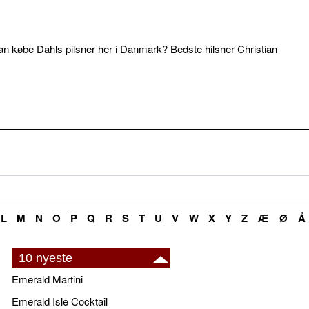
an købe Dahls pilsner her i Danmark? Bedste hilsner Christian
L
M
N
O
P
Q
R
S
T
U
V
W
X
Y
Z
Æ
Ø
Å
10 nyeste
Emerald Martini
Emerald Isle Cocktail