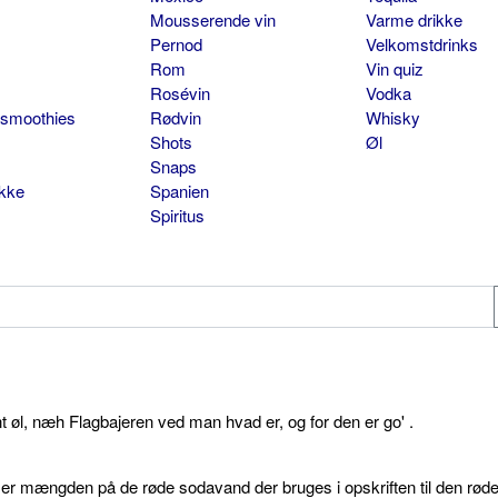
Mousserende vin
Varme drikke
Pernod
Velkomstdrinks
Rom
Vin quiz
Rosévin
Vodka
 smoothies
Rødvin
Whisky
Shots
Øl
Snaps
ikke
Spanien
Spiritus
øl, næh Flagbajeren ved man hvad er, og for den er go' .
d er mængden på de røde sodavand der bruges i opskriften til den rød