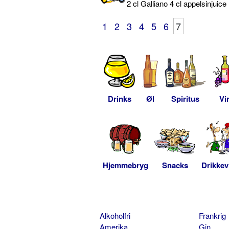
2 cl Galliano 4 cl appelsinjui
1
2
3
4
5
6
7
Drinks
Øl
Spiritus
Vi
Hjemmebryg
Snacks
Drikkev
Alkoholfri
Frankrig
Amerika
Gin