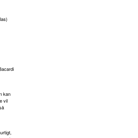
glas)
 Bacardi
an kan
 vil
gså
rtigt,