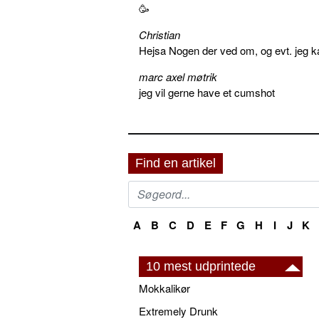
🥳
Christian
Hejsa Nogen der ved om, og evt. jeg k
marc axel møtrik
jeg vil gerne have et cumshot
Find en artikel
A
B
C
D
E
F
G
H
I
J
K
10 mest udprintede
Mokkalikør
Extremely Drunk