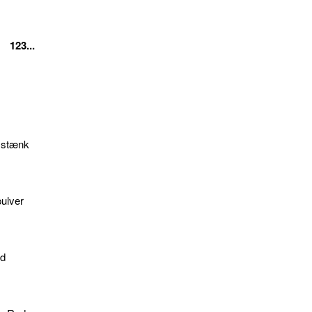
123...
1 stænk
pulver
nd