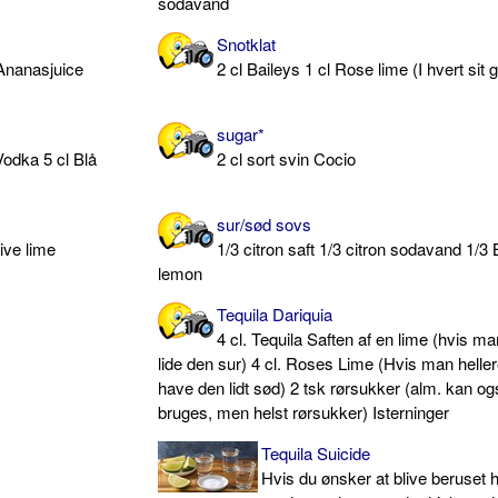
sodavand
Snotklat
 Ananasjuice
2 cl Baileys 1 cl Rose lime (I hvert sit 
sugar*
Vodka 5 cl Blå
2 cl sort svin Cocio
sur/sød sovs
ive lime
1/3 citron saft 1/3 citron sodavand 1/3
lemon
Tequila Dariquia
4 cl. Tequila Saften af en lime (hvis m
lide den sur) 4 cl. Roses Lime (Hvis man hellere
have den lidt sød) 2 tsk rørsukker (alm. kan o
bruges, men helst rørsukker) Isterninger
Tequila Suicide
Hvis du ønsker at blive beruset hu