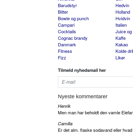
Barudstyr
Hedvin
Bitter
Holland
Bowle og punch
Hvidvin
Campari
Italien
Cocktails
Juice og
Cognac brandy
Kaffe
Danmark
Kakao
Fitness
Kolde dr
Fizz
Likør
Tilmeld nyhedsmail her
Nyeste kommentarer
Henrik
Men man har beholdt den vamle Elefant 
Camilla
Er det alm. flaske sodavand eller hva