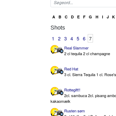
A
B
C
D
E
F
G
H
I
J
K
Shots
1
2
3
4
5
6
7
Real Slammer
2 cl tequila 2 cl champagne
Red Hat
3 cl. Sierra Tequila 1 cl. Rose
Rottegift!!
2cl. sambuca 2cl. pisang ambo
kakaomælk
Rusten søm