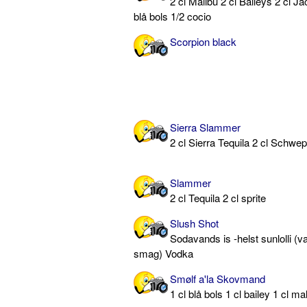
2 cl Malibu 2 cl Baileys 2 cl Ja
blå bols 1/2 cocio
Scorpion black
Sierra Slammer
2 cl Sierra Tequila 2 cl Schw
Slammer
2 cl Tequila 2 cl sprite
Slush Shot
Sodavands is -helst sunlolli (va
smag) Vodka
Smølf a'la Skovmand
1 cl blå bols 1 cl bailey 1 cl ma