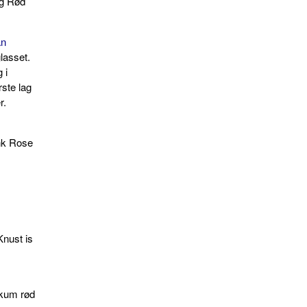
ng Rød
an
lasset.
 i
ste lag
r.
ænk Rose
Knust is
skum rød