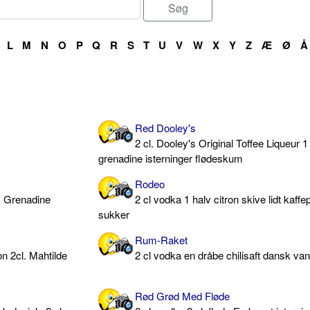
L
M
N
O
P
Q
R
S
T
U
V
W
X
Y
Z
Æ
Ø
Å
Red Dooley's
2 cl. Dooley's Original Toffee Liqueur 
grenadine isterninger flødeskum
Rodeo
's Grenadine
2 cl vodka 1 halv citron skive lidt kaffe
sukker
Rum-Raket
n 2cl. Mahtilde
2 cl vodka en dråbe chilisaft dansk va
Rød Grød Med Fløde