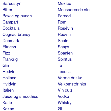
Barudstyr
Mexico
Bitter
Mousserende vin
Bowle og punch
Pernod
Campari
Rom
Cocktails
Rosévin
Cognac brandy
Rødvin
Danmark
Shots
Fitness
Snaps
Fizz
Spanien
Frankrig
Spiritus
Gin
Te
Hedvin
Tequila
Holland
Varme drikke
Hvidvin
Velkomstdrinks
Italien
Vin quiz
Juice og smoothies
Vodka
Kaffe
Whisky
Kakao
Øl