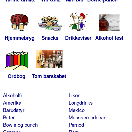
Hjemmebryg
Snacks
Drikkeviser
Alkohol test
Ordbog
Tøm barskabet
Alkoholfri
Likør
Amerika
Longdrinks
Barudstyr
Mexico
Bitter
Mousserende vin
Bowle og punch
Pernod
Campari
Rom