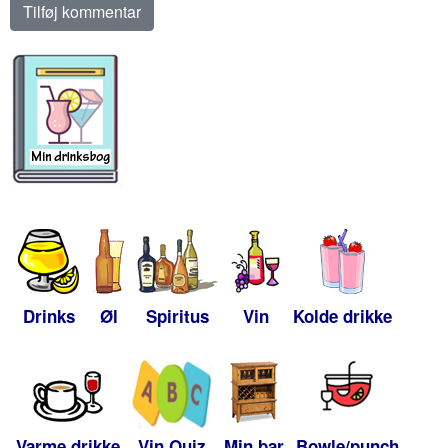
Drinks
Øl
Spiritus
Vin
Kolde drikke
Varme drikke
Vin Quiz
Min bar
Bowle/punch