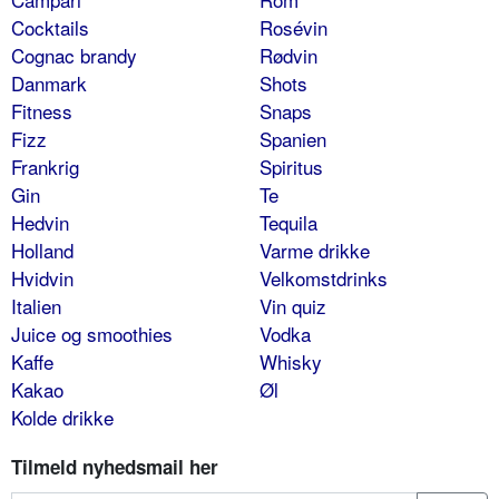
Cocktails
Rosévin
Cognac brandy
Rødvin
Danmark
Shots
Fitness
Snaps
Fizz
Spanien
Frankrig
Spiritus
Gin
Te
Hedvin
Tequila
Holland
Varme drikke
Hvidvin
Velkomstdrinks
Italien
Vin quiz
Juice og smoothies
Vodka
Kaffe
Whisky
Kakao
Øl
Kolde drikke
Tilmeld nyhedsmail her