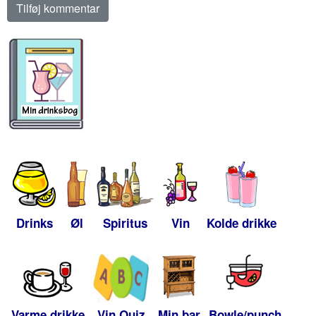
Drinks
Øl
Spiritus
Vin
Kolde drikke
Varme drikke
Vin Quiz
Min bar
Bowle/punch