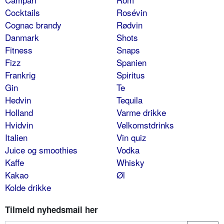
Cocktails
Rosévin
Cognac brandy
Rødvin
Danmark
Shots
Fitness
Snaps
Fizz
Spanien
Frankrig
Spiritus
Gin
Te
Hedvin
Tequila
Holland
Varme drikke
Hvidvin
Velkomstdrinks
Italien
Vin quiz
Juice og smoothies
Vodka
Kaffe
Whisky
Kakao
Øl
Kolde drikke
Tilmeld nyhedsmail her