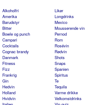
Alkoholfri
Likør
Amerika
Longdrinks
Barudstyr
Mexico
Bitter
Mousserende vin
Bowle og punch
Pernod
Campari
Rom
Cocktails
Rosévin
Cognac brandy
Rødvin
Danmark
Shots
Fitness
Snaps
Fizz
Spanien
Frankrig
Spiritus
Gin
Te
Hedvin
Tequila
Holland
Varme drikke
Hvidvin
Velkomstdrinks
Italien
Vin quiz