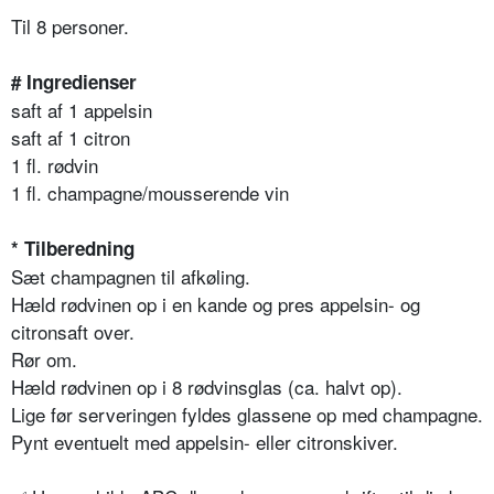
Til 8 personer.
# Ingredienser
saft af 1 appelsin
saft af 1 citron
1 fl. rødvin
1 fl. champagne/mousserende vin
* Tilberedning
Sæt champagnen til afkø­ling.
Hæld rødvinen op i en kan­de og pres appelsin- og
citronsaft over.
Rør om.
Hæld rødvinen op i 8 rød­vinsglas (ca. halvt op).
Lige før serveringen fyl­des glassene op med champagne.
Pynt eventuelt med appel­sin- eller citronskiver.