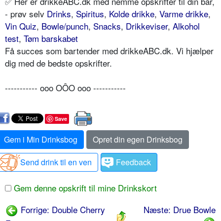
✅ Her er drikkeABC.dk med nemme opskrifter til din bar,
- prøv selv
Drinks
,
Spiritus
,
Kolde drikke
,
Varme drikke
,
Vin Quiz
,
Bowle/punch
,
Snacks
,
Drikkeviser
,
Alkohol
test
,
Tøm barskabet
Få succes som bartender med drikkeABC.dk. Vi hjælper
dig med de bedste opskrifter.
----------- ooo OÔO ooo -----------
Save
Gem i Min Drinksbog
Opret din egen Drinksbog
Send drink til en ven
Feedback
Gem denne opskrift til mine Drinkskort
Forrige: Double Cherry
Næste: Drue Bowle