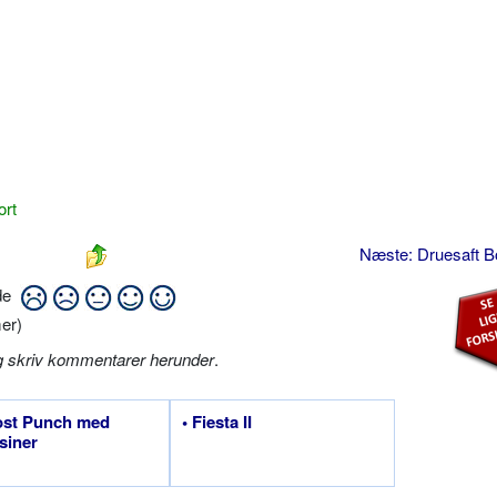
ort
Næste: Druesaft 
ide
er)
g skriv kommentarer herunder
.
ost Punch med
• Fiesta II
siner