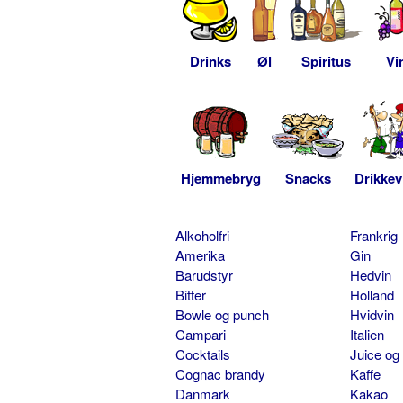
Drinks
Øl
Spiritus
Vi
Hjemmebryg
Snacks
Drikkev
Alkoholfri
Frankrig
Amerika
Gin
Barudstyr
Hedvin
Bitter
Holland
Bowle og punch
Hvidvin
Campari
Italien
Cocktails
Juice og
Cognac brandy
Kaffe
Danmark
Kakao