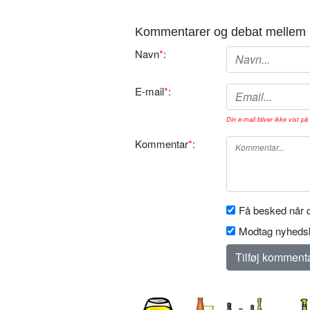
Kommentarer og debat mellem 
Navn
*
:
E-mail
*
:
Din e-mail bliver ikke vist på 
Kommentar
*
:
Få besked når d
Modtag nyhedsb