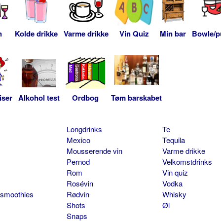
n
Kolde drikke
Varme drikke
Vin Quiz
Min bar
Bowle/p
iser
Alkohol test
Ordbog
Tøm barskabet
Longdrinks
Te
Mexico
Tequila
Mousserende vin
Varme drikke
Pernod
Velkomstdrinks
Rom
Vin quiz
Rosévin
Vodka
 smoothies
Rødvin
Whisky
Shots
Øl
Snaps