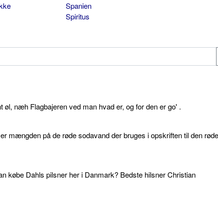
ikke
Spanien
Spiritus
øl, næh Flagbajeren ved man hvad er, og for den er go' .
d er mængden på de røde sodavand der bruges i opskriften til den rød
an købe Dahls pilsner her i Danmark? Bedste hilsner Christian