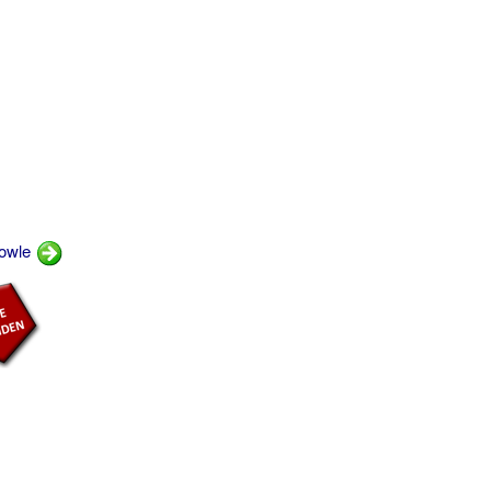
Bowle