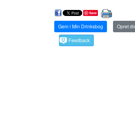
Save
Gem i Min Drinksbog
Opret d
Feedback