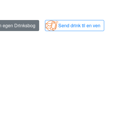
in egen Drinksbog
Send drink til en ven