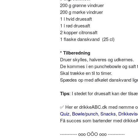
200 g grønne vindruer
200 g mørke vindruer
1 l hvid druesaft
1 l rød druesaft
2 kopper citronsaft
1 flaske danskvand (25 cl)
* Tilberedning
Druer skylles, halveres og udkernes.
De kommes i en punchebowle og saft t
Skal trække en til to timer.
Spædes op med afkølet danskvand lige
Tips
: I stedet for druesaft kan der tilsæ
✅ Her er drikkeABC.dk med nemme opskr
Quiz
,
Bowle/punch
,
Snacks
,
Drikkevis
Få succes som bartender med drikkeAB
----------- ooo OÔO ooo -----------