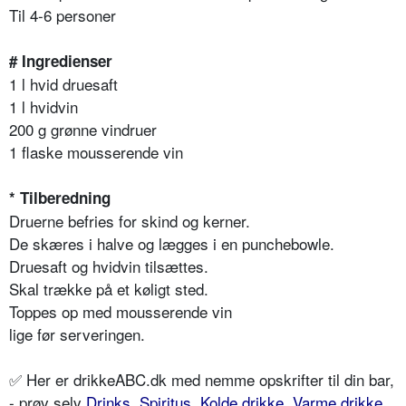
Til 4-6 personer
# Ingredienser
1 l hvid druesaft
1 l hvidvin
200 g grønne vindruer
1 flaske mousserende vin
* Tilberedning
Druerne befries for skind og kerner.
De skæres i halve og lægges i en punchebowle.
Druesaft og hvidvin tilsættes.
Skal trække på et køligt sted.
Toppes op med mousserende vin
lige før serveringen.
✅ Her er drikkeABC.dk med nemme opskrifter til din bar,
- prøv selv
Drinks
,
Spiritus
,
Kolde drikke
,
Varme drikke
,