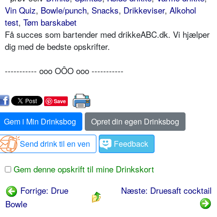
Vin Quiz
,
Bowle/punch
,
Snacks
,
Drikkeviser
,
Alkohol
test
,
Tøm barskabet
Få succes som bartender med drikkeABC.dk. Vi hjælper
dig med de bedste opskrifter.
----------- ooo OÔO ooo -----------
Save
Gem i Min Drinksbog
Opret din egen Drinksbog
Send drink til en ven
Feedback
Gem denne opskrift til mine Drinkskort
Forrige: Drue
Næste: Druesaft cocktail
Bowle