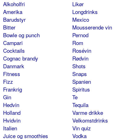
Alkoholfri
Likør
Amerika
Longdrinks
Barudstyr
Mexico
Bitter
Mousserende vin
Bowle og punch
Pernod
Campari
Rom
Cocktails
Rosévin
Cognac brandy
Rødvin
Danmark
Shots
Fitness
Snaps
Fizz
Spanien
Frankrig
Spiritus
Gin
Te
Hedvin
Tequila
Holland
Varme drikke
Hvidvin
Velkomstdrinks
Italien
Vin quiz
Juice og smoothies
Vodka