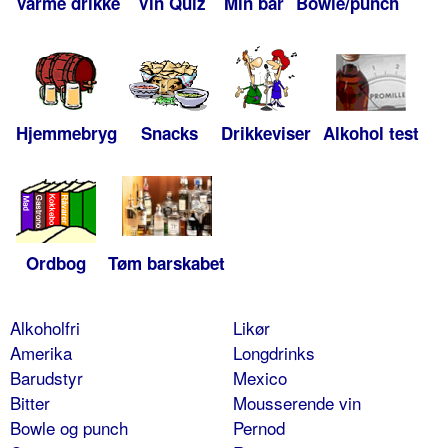
Varme drikke
Vin Quiz
Min bar
Bowle/punch
Hjemmebryg
Snacks
Drikkeviser
Alkohol test
Ordbog
Tøm barskabet
Alkoholfri
Likør
Amerika
Longdrinks
Barudstyr
Mexico
Bitter
Mousserende vin
Bowle og punch
Pernod