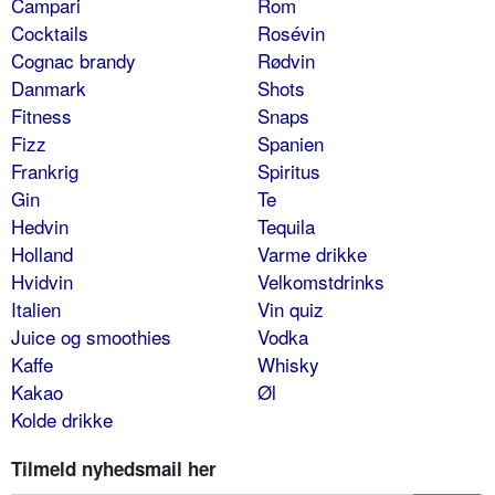
Campari
Rom
Cocktails
Rosévin
Cognac brandy
Rødvin
Danmark
Shots
Fitness
Snaps
Fizz
Spanien
Frankrig
Spiritus
Gin
Te
Hedvin
Tequila
Holland
Varme drikke
Hvidvin
Velkomstdrinks
Italien
Vin quiz
Juice og smoothies
Vodka
Kaffe
Whisky
Kakao
Øl
Kolde drikke
Tilmeld nyhedsmail her