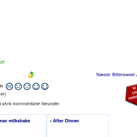
ort
Næste: Bittersweet
ide
er)
g skriv kommentarer herunder
.
nac milkshake
• After Dinner