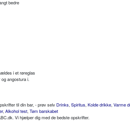
langt bedre
ldes i et røreglas
 og angostura i.
ifter til din bar, - prøv selv
Drinks
,
Spiritus
,
Kolde drikke
,
Varme d
er
,
Alkohol test
,
Tøm barskabet
C.dk. Vi hjælper dig med de bedste opskrifter.