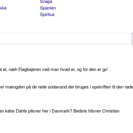
Snaps
ikke
Spanien
Spiritus
øl, næh Flagbajeren ved man hvad er, og for den er go' .
d er mængden på de røde sodavand der bruges i opskriften til den rød
an købe Dahls pilsner her i Danmark? Bedste hilsner Christian