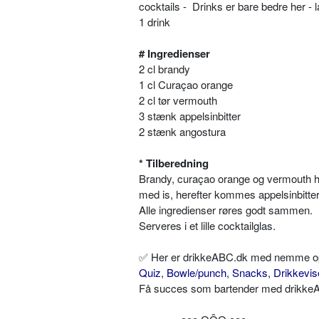
cocktails - Drinks er bare bedre her - 
1 drink
# Ingredienser
2 cl brandy
1 cl Curaçao orange
2 cl tør vermouth
3 stænk appelsinbitter
2 stænk angostura
* Tilberedning
Brandy, curaçao orange og vermouth hæ
med is, herefter kommes appelsinbitter
Alle ingredienser røres godt sammen.
Serveres i et lille cocktailglas.
✅ Her er drikkeABC.dk med nemme opskr
Quiz
,
Bowle/punch
,
Snacks
,
Drikkevis
Få succes som bartender med drikkeAB