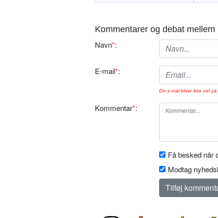
Kommentarer og debat mellem 
Navn
*
:
E-mail
*
:
Din e-mail bliver ikke vist på 
Kommentar
*
:
Få besked når d
Modtag nyhedsb