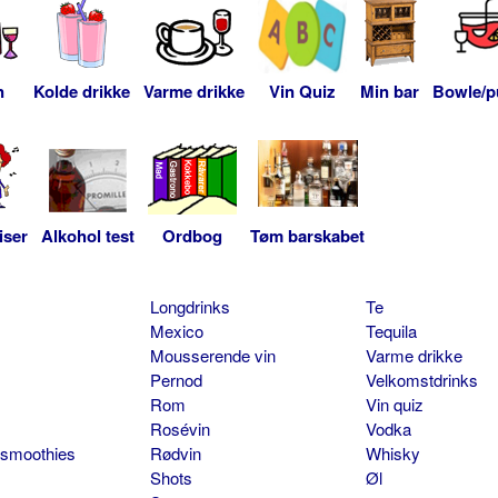
n
Kolde drikke
Varme drikke
Vin Quiz
Min bar
Bowle/p
iser
Alkohol test
Ordbog
Tøm barskabet
Longdrinks
Te
Mexico
Tequila
Mousserende vin
Varme drikke
Pernod
Velkomstdrinks
Rom
Vin quiz
Rosévin
Vodka
 smoothies
Rødvin
Whisky
Shots
Øl