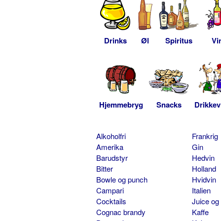
Drinks
Øl
Spiritus
Vi
Hjemmebryg
Snacks
Drikkev
Alkoholfri
Frankrig
Amerika
Gin
Barudstyr
Hedvin
Bitter
Holland
Bowle og punch
Hvidvin
Campari
Italien
Cocktails
Juice og
Cognac brandy
Kaffe