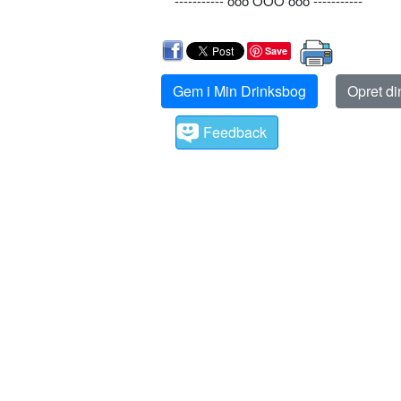
----------- ooo OÔO ooo -----------
Save
Gem i Min Drinksbog
Opret d
Feedback