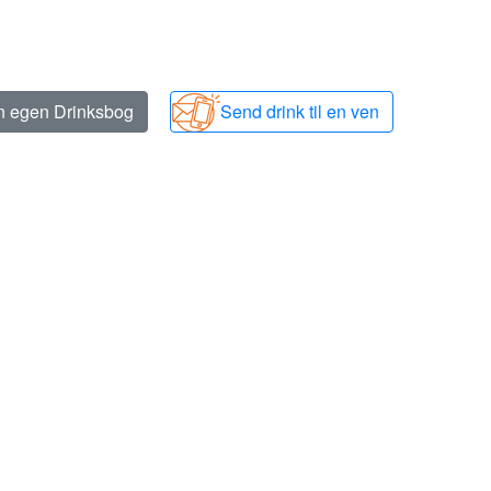
in egen Drinksbog
Send drink til en ven