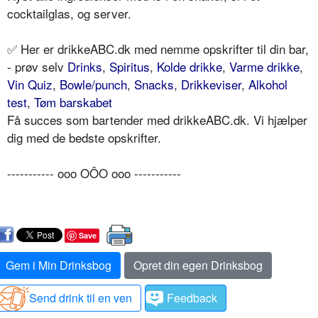
cocktailglas, og server.
✅ Her er drikkeABC.dk med nemme opskrifter til din bar,
- prøv selv
Drinks
,
Spiritus
,
Kolde drikke
,
Varme drikke
,
Vin Quiz
,
Bowle/punch
,
Snacks
,
Drikkeviser
,
Alkohol
test
,
Tøm barskabet
Få succes som bartender med drikkeABC.dk. Vi hjælper
dig med de bedste opskrifter.
----------- ooo OÔO ooo -----------
Save
Gem i Min Drinksbog
Opret din egen Drinksbog
Send drink til en ven
Feedback